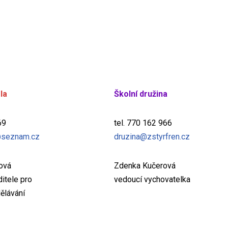
la
Školní družina
69
tel. 770 162 966
seznam.cz
druzina@zstyrfren.cz
žová
Zdenka Kučerová
itele pro
vedoucí vychovatelka
ělávání