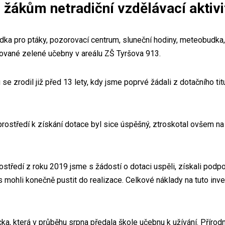
žákům netradiční vzdělávací aktivi
udka pro ptáky, pozorovací centrum, sluneční hodiny, meteobudka,
dované zelené učebny v areálu ZŠ Tyršova 913.
 se zrodil již před 13 lety, kdy jsme poprvé žádali z dotačního 
rostředí k získání dotace byl sice úspěšný, ztroskotal ovšem na 
ostředí z roku 2019 jsme s žádostí o dotaci uspěli, získali podp
mohli konečně pustit do realizace. Celkové náklady na tuto invest
ka, která v průběhu srpna předala škole učebnu k užívání. Příro