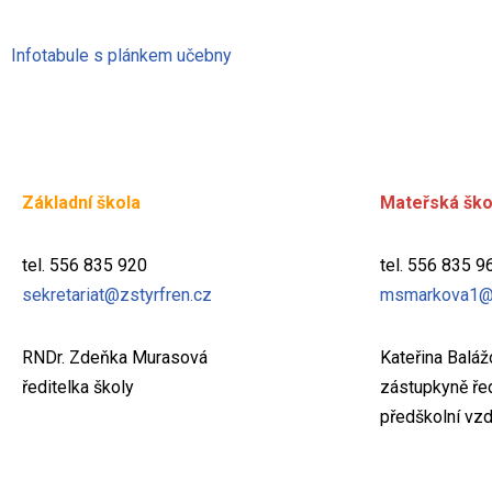
Infotabule s plánkem učebny
Základní škola
Mateřská ško
tel. 556 835 920
tel. 556 835 9
sekretariat@zstyrfren.cz
msmarkova1@
RNDr. Zdeňka Murasová
Kateřina Balá
ředitelka školy
zástupkyně řed
předškolní vzd