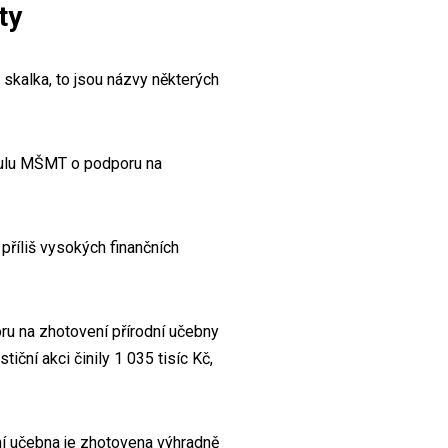
ty
 skalka, to jsou názvy některých
titulu MŠMT o podporu na
příliš vysokých finančních
oru na zhotovení přírodní učebny
iční akci činily 1 035 tisíc Kč,
dní učebna je zhotovena výhradně