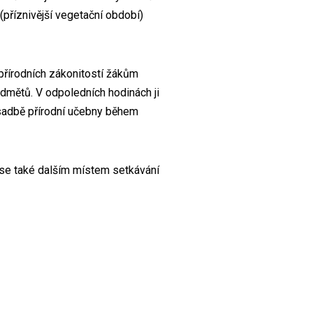
příznivější vegetační období)
 přírodních zákonitostí žákům
edmětů. V odpoledních hodinách ji
ýsadbě přírodní učebny během
e se také dalším místem setkávání