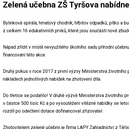
Zelená učebna ZŠ Tyršova nabídne 
Bylinková spirála, hmatový chodník, hřbitov odpadků, pítko a b
z celkem 16 edukativních prvků, které jsou součástí nově zbu
Nápad zřídit v místě nevyužitého školního sadu přírodní učebnu
financování této akce.
Druhý pokus v roce 2017 z první výzvy Ministerstva životního p
nákladech jednotlivých nabídek na zhotovení díla.
Do třetice se podařilo! V druhé výzvě Ministerstva životního pr
v částce 500 tisíc Kč a po vysoutěžení vítězné nabídky se letos 
rozdíl po odečtení dotace dofinancoval zřizovatel.
Zhotovitelem zelené učebny je firma LAPY Zahradnictví z Těrlic