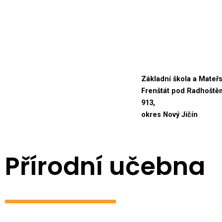
Přeskočit
na
obsah
Základní škola a Mateř
Frenštát pod Radhoště
913,
okres Nový Jičín
Přírodní učebna