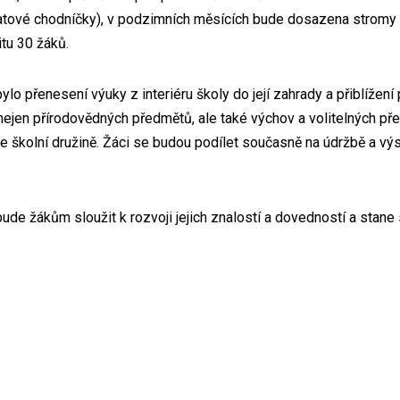
mlatové chodníčky), v podzimních měsících bude dosazena stromy (
itu 30 žáků.
 přenesení výuky z interiéru školy do její zahrady a přiblížení
nejen přírodovědných předmětů, ale také výchov a volitelných př
 ve školní družině. Žáci se budou podílet současně na údržbě a v
bude žákům sloužit k rozvoji jejich znalostí a dovedností a stan