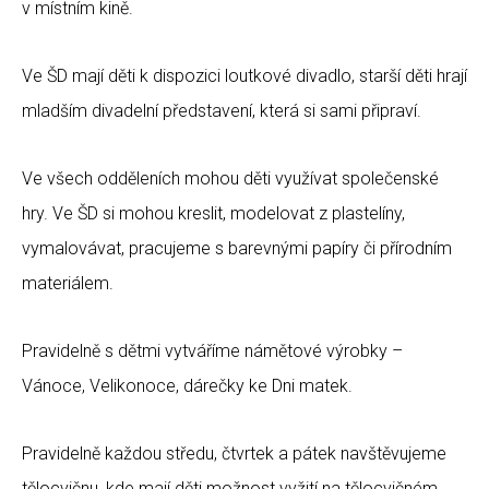
v místním kině.
Ve ŠD mají děti k dispozici loutkové divadlo, starší děti hrají
mladším divadelní představení, která si sami připraví.
Ve všech odděleních mohou děti využívat společenské
hry. Ve ŠD si mohou kreslit, modelovat z plastelíny,
vymalovávat, pracujeme s barevnými papíry či přírodním
materiálem.
Pravidelně s dětmi vytváříme námětové výrobky –
Vánoce, Velikonoce, dárečky ke Dni matek.
Pravidelně každou středu, čtvrtek a pátek navštěvujeme
tělocvičnu, kde mají děti možnost vyžití na tělocvičném