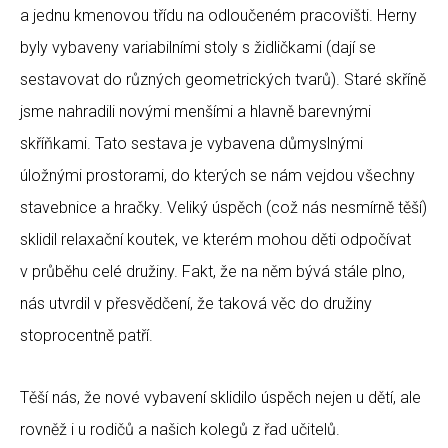
a jednu kmenovou třídu na odloučeném pracovišti. Herny
byly vybaveny variabilními stoly s židličkami (dají se
sestavovat do různých geometrických tvarů). Staré skříně
jsme nahradili novými menšími a hlavně barevnými
skříňkami. Tato sestava je vybavena důmyslnými
úložnými prostorami, do kterých se nám vejdou všechny
stavebnice a hračky. Veliký úspěch (což nás nesmírně těší)
sklidil relaxační koutek, ve kterém mohou děti odpočívat
v průběhu celé družiny. Fakt, že na něm bývá stále plno,
nás utvrdil v přesvědčení, že taková věc do družiny
stoprocentně patří.
Těší nás, že nové vybavení sklidilo úspěch nejen u dětí, ale
rovněž i u rodičů a našich kolegů z řad učitelů.