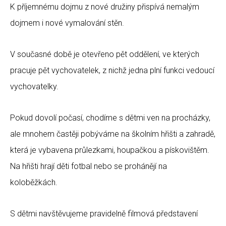
K příjemnému dojmu z nové družiny přispívá nemalým
dojmem i nové vymalování stěn.
V současné době je otevřeno pět oddělení, ve kterých
pracuje pět vychovatelek, z nichž jedna plní funkci vedoucí
vychovatelky.
Pokud dovolí počasí, chodíme s dětmi ven na procházky,
ale mnohem častěji pobýváme na školním hřišti a zahradě,
která je vybavena průlezkami, houpačkou a pískovištěm.
Na hřišti hrají děti fotbal nebo se prohánějí na
koloběžkách.
S dětmi navštěvujeme pravidelně filmová představení