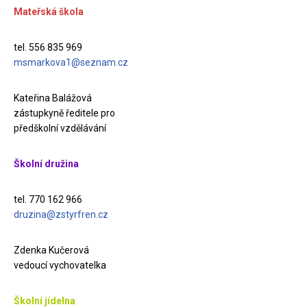
Mateřská škola
tel. 556 835 969
msmarkova1@seznam.cz
Kateřina Balážová
zástupkyně ředitele pro
předškolní vzdělávání
Školní družina
tel. 770 162 966
druzina@zstyrfren.cz
Zdenka Kučerová
vedoucí vychovatelka
Školní jídelna