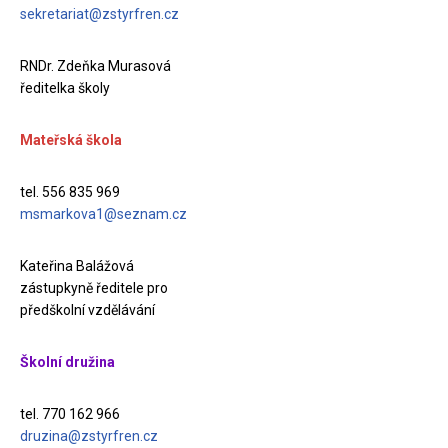
sekretariat@zstyrfren.cz
RNDr. Zdeňka Murasová
ředitelka školy
Mateřská škola
tel. 556 835 969
msmarkova1@seznam.cz
Kateřina Balážová
zástupkyně ředitele pro
předškolní vzdělávání
Školní družina
tel. 770 162 966
druzina@zstyrfren.cz