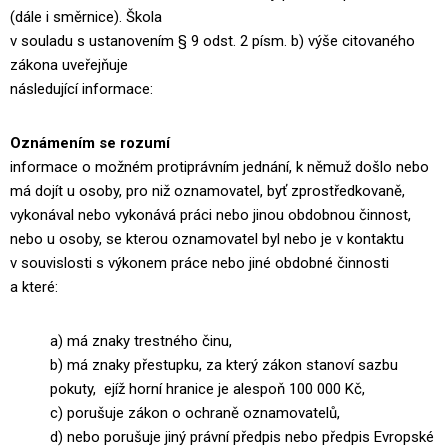
(dále i směrnice). Škola
v souladu s ustanovením § 9 odst. 2 písm. b) výše citovaného
zákona uveřejňuje
následující informace:
Oznámením se rozumí
informace o možném protiprávním jednání, k němuž došlo nebo
má
dojít u osoby, pro niž oznamovatel, byť zprostředkovaně,
vykonával
nebo vykonává práci nebo jinou obdobnou činnost,
nebo u osoby, se
kterou oznamovatel byl nebo je v kontaktu
v souvislosti s výkonem práce
nebo jiné obdobné činnosti
a které:
a) má znaky trestného činu,
b) má znaky přestupku, za který zákon stanoví sazbu
pokuty, ejíž horní hranice je
alespoň 100 000 Kč,
c) porušuje zákon o ochraně oznamovatelů,
d) nebo porušuje jiný právní předpis nebo předpis Evropské