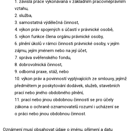
1. závislá práce vykonávaná v základním pracovněprávním
vztahu,
2. služba,
3. samostatná výdělečná činnost,
4. výkon práv spojených s účastí v právnické osobě,
5. výkon funkce člena orgánu právnické osoby,
6. plnění úkolů v rámci činnosti právnické osoby, v jejím
zájmu, jejím
jménem nebo na její účet,
7. správa svěřenského fondu,
8. dobrovolnická činnost,
9. odborná praxe, stáž, nebo
10. výkon práv a povinností vyplývajících ze smlouvy, jejímž
předmětem je
poskytování dodávek, služeb, stavebních
prací nebo jiného obdobného
plnění,
11. prací nebo jinou obdobnou činností se pro účely
zákona o ochraně
oznamovatelů rozumí i ucházení se
o práci nebo jinou obdobnou
činnost.
Oznámení musí obsahovat údaje o jménu, příjmení a datu