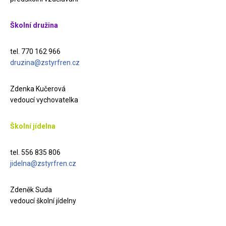
Školní družina
tel. 770 162 966
druzina@zstyrfren.cz
Zdenka Kučerová
vedoucí vychovatelka
Školní jídelna
tel. 556 835 806
jidelna@zstyrfren.cz
Zdeněk Suda
vedoucí školní jídelny