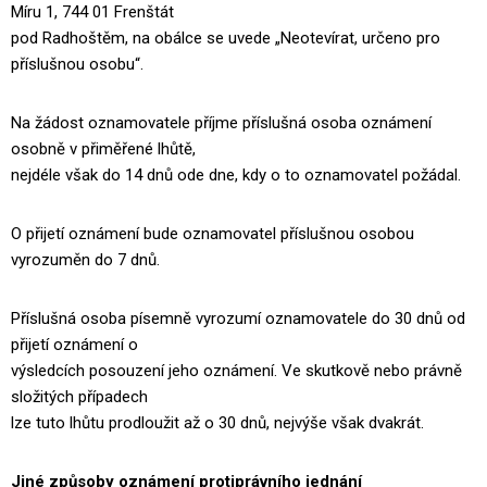
Míru 1, 744 01 Frenštát
pod Radhoštěm, na obálce se uvede „Neotevírat, určeno pro
příslušnou osobu“.
Na žádost oznamovatele příjme příslušná osoba oznámení
osobně v přiměřené lhůtě,
nejdéle však do 14 dnů ode dne, kdy o to oznamovatel požádal.
O přijetí oznámení bude oznamovatel příslušnou osobou
vyrozuměn do 7 dnů.
Příslušná osoba písemně vyrozumí oznamovatele do 30 dnů od
přijetí oznámení o
výsledcích posouzení jeho oznámení. Ve skutkově nebo právně
složitých případech
lze tuto lhůtu prodloužit až o 30 dnů, nejvýše však dvakrát.
Jiné způsoby oznámení protiprávního jednání