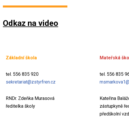
Odkaz na video
Základní škola
Mateřská ško
tel. 556 835 920
tel. 556 835 9
sekretariat@zstyrfren.cz
msmarkova1@
RNDr. Zdeňka Murasová
Kateřina Balá
ředitelka školy
zástupkyně řed
předškolní vzd