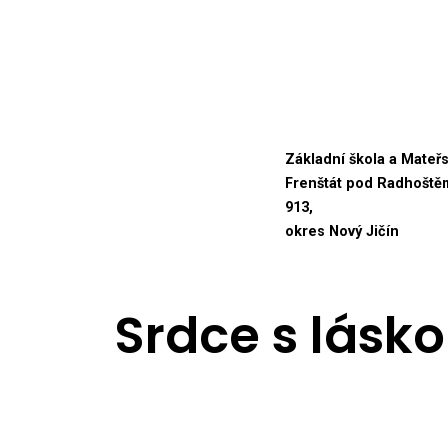
Přeskočit
na
obsah
Základní škola a Mateř
Frenštát pod Radhoště
913,
okres Nový Jičín
Srdce s lásk