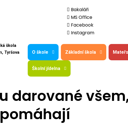
Bakaláři
MS Office
Facebook
Instagram
ská škola
O škole
Základní škola
Mateřs
m, Tyršova
Školní jídelna
ou darované všem,
pomáhají