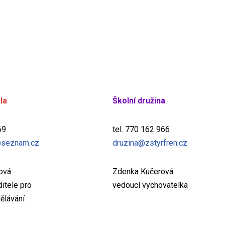
la
Školní družina
69
tel. 770 162 966
seznam.cz
druzina@zstyrfren.cz
žová
Zdenka Kučerová
itele pro
vedoucí vychovatelka
ělávání