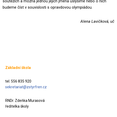
soutěžích a možná jednou jejich jména uslyšíme nebo o nich
budeme číst v souvislosti s opravdovou olympiádou.
Alena Lavičková, uč
Základní škola
tel. 556 835 920
sekretariat@zstyrfren.cz
RNDr. Zdeňka Murasová
ředitelka školy