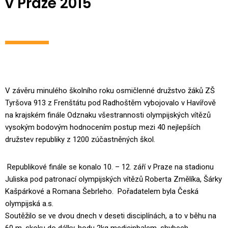
v Praze 2015
V závěru minulého školního roku osmičlenné družstvo žáků ZŠ
Tyršova 913 z Frenštátu pod Radhoštěm vybojovalo v Havířově
na krajském finále Odznaku všestrannosti olympijských vítězů
vysokým bodovým hodnocením postup mezi 40 nejlepších
družstev republiky z 1200 zúčastněných škol.
Republikové finále se konalo 10. – 12. září v Praze na stadionu
Juliska pod patronací olympijských vítězů Roberta Změlíka, Šárky
Kašpárkové a Romana Šebrleho. Pořadatelem byla Česká
olympijská a.s.
Soutěžilo se ve dvou dnech v deseti disciplínách, a to v běhu na
60 m, skoku do dálky, hodu 2kg medicinbalem, shybech,