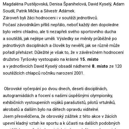
Magdaléna Pustějovská, Denisa Španihelová, David Kyselý, Adam
Soudil, Patrik Mička a Silvestr Adámek.
Zároveň byli žáci hodnoceni i v soutěži jednotlivců.
Počasí závodníkům příliš nepřálo, neboť každý den dopoledne
bylo velmi chladno, ale ti nezapřeli svého sportovního ducha
a soutěžili, jak nejlépe uměli. Výsledky se měnily průběžně po
jednotlivých disciplínách a člověk by nevěřil, jak se různě může
pořadí přeházet. Důležité je však to, že v závěrečném hodnocení
družstvo Tyršovky vystoupalo na krásné
15. místo
a v jednotlivcích David Kyselý obsadil nádherné
8. místo
ze 120
soutěžících chlapců ročníku narození 2001.
Obrovské vyčerpání po dvou dnech, deseti disciplínách,
autogramiádách a focení s našimi úspěšnými olympioniky,
exhibičních vystoupeních vojáků parašutistů, pilotů vrtulníků,
akrobatů a dalším bylo na dětech opravdu viditelné.
Jsem přesvědčena, že obrovský zážitek z této akce v žácích
upevní kladný vztah ke sportu a k účasti na dalších podobných