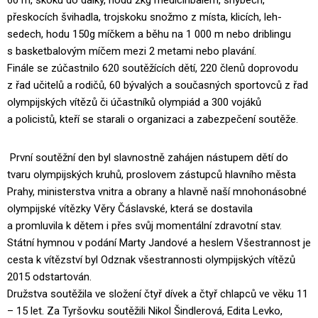
přeskocích švihadla, trojskoku snožmo z místa, klicích, leh-
sedech, hodu 150g míčkem a běhu na 1 000 m nebo driblingu
s basketbalovým míčem mezi 2 metami nebo plavání.
Finále se zúčastnilo 620 soutěžících dětí, 220 členů doprovodu
z řad učitelů a rodičů, 60 bývalých a současných sportovců z řad
olympijských vítězů či účastníků olympiád a 300 vojáků
a policistů, kteří se starali o organizaci a zabezpečení soutěže.
První soutěžní den byl slavnostně zahájen nástupem dětí do
tvaru olympijských kruhů, proslovem zástupců hlavního města
Prahy, ministerstva vnitra a obrany a hlavně naší mnohonásobné
olympijské vítězky Věry Čáslavské, která se dostavila
a promluvila k dětem i přes svůj momentální zdravotní stav.
Státní hymnou v podání Marty Jandové a heslem Všestrannost je
cesta k vítězství byl Odznak všestrannosti olympijských vítězů
2015 odstartován.
Družstva soutěžila ve složení čtyř dívek a čtyř chlapců ve věku 11
– 15 let. Za Tyršovku soutěžili Nikol Šindlerová, Edita Levko,