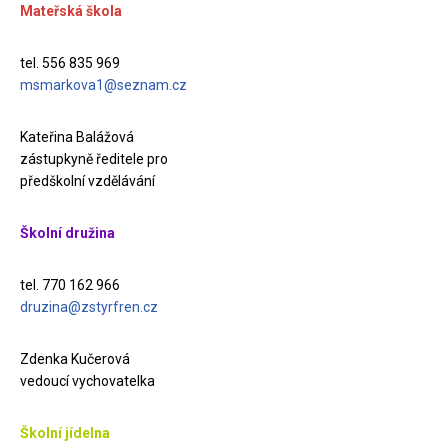
Mateřská škola
tel. 556 835 969
msmarkova1@seznam.cz
Kateřina Balážová
zástupkyně ředitele pro
předškolní vzdělávání
Školní družina
tel. 770 162 966
druzina@zstyrfren.cz
Zdenka Kučerová
vedoucí vychovatelka
Školní jídelna