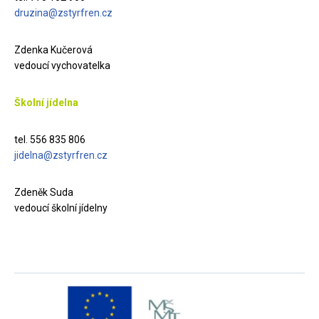
druzina@zstyrfren.cz
Zdenka Kučerová
vedoucí vychovatelka
Školní jídelna
tel. 556 835 806
jidelna@zstyrfren.cz
Zdeněk Suda
vedoucí školní jídelny