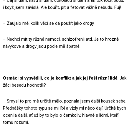
– Čaj si dám, kávu si dám, čokoládu si dám a tik tok točit budu,
i když jsem závislá. Ale kouřit, pít a fetovat vážně nebudu. Fuj!
– Zaujalo mě, kolik věcí se dá použít jako drogy.
– Nechci mít ty různé nemoci, schizofrenii atd. Je to hrozně
návykové a drogy jsou podle mě špatné.
Osmáci si vysvětlili, co je konflikt a jak jej řeší různí lidé
. Jak
žáci besedu hodnotili?
– Smysl to pro mě určitě mělo, poznala jsem další kousek sebe.
Přednášky tohoto typu se mi líbí a vždy mi něco dají. Určitě bych
ocenila další, ať už by to bylo o čemkoliv, hlavně s lidmi, kteří
tomu rozumí.