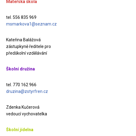
Mateřská škola
tel. 556 835 969
msmarkova1@seznam.cz
Kateřina Balážová
zástupkyně ředitele pro
předškolní vzdělávání
Školní družina
tel. 770 162 966
druzina@zstyrfren.cz
Zdenka Kučerová
vedoucí vychovatelka
Školní jídelna