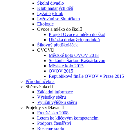
Školní divadlo
Klub nadaných dětí
Lyžařský klub
Lyžování se Sluníčkem
Ekologie
Ovoce a mléko do škol
Projekt Ovoce a mléko do škol
Ukázka dodaných produktů
Šikovný předškoláček
OVOV
Městské kolo OVOV 2018
Setkání s Šárkou Kašpárkovou
Městské kolo 2015
OVOV 2015
Republikové finále OVOV v Praze 2015
Přírodní učebna
Sběrové akce
Základní informace
Výsledky sběru
Využití výtěžku sběru
Projekty vzdělávací
Frenštátsko 2008
Letem ke klíčovým kompetencím
Podpora čtenářství
Rosteme spolu