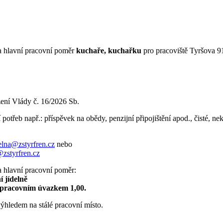
a hlavní pracovní poměr
kuchaře, kuchařku
pro pracoviště Tyršova 9
.
zení Vlády č. 16/2026 Sb.
potřeb např.: příspěvek na obědy, penzijní připojištění apod., čisté, ne
elna@zstyrfren.cz
nebo
@zstyrfren.cz
a hlavní pracovní poměr:
í jídelně
 pracovním úvazkem 1,00.
ýhledem na stálé pracovní místo.