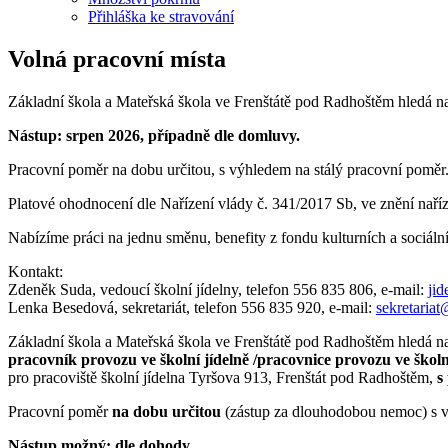
Přihláška ke stravování
Volná pracovní místa
Základní škola a Mateřská škola ve Frenštátě pod Radhoštěm hledá n
Nástup: srpen 2026, případně dle domluvy.
Pracovní poměr na dobu určitou, s výhledem na stálý pracovní poměr
Platové ohodnocení dle Nařízení vlády č. 341/2017 Sb, ve znění naří
Nabízíme práci na jednu směnu, benefity z fondu kulturních a sociální 
Kontakt:
Zdeněk Suda, vedoucí školní jídelny, telefon 556 835 806, e-mail:
jid
Lenka Besedová, sekretariát, telefon 556 835 920, e-mail:
sekretariat
Základní škola a Mateřská škola ve Frenštátě pod Radhoštěm hledá n
pracovník provozu ve školní jídelně /pracovnice provozu ve školn
pro pracoviště školní jídelna Tyršova 913, Frenštát pod Radhoštěm,
s
Pracovní poměr
na dobu určitou
(zástup za dlouhodobou nemoc) s v
Nástup možný: dle dohody