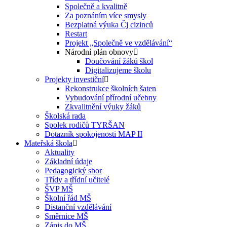
Společně a kvalitně
Za poznáním více smysly
Bezplatná výuka Čj cizinců
Restart
Projekt „Společně ve vzdělávání“
Národní plán obnovy
Doučování žáků škol
Digitalizujeme školu
Projekty investiční
Rekonstrukce školních šaten
Vybudování přírodní učebny
Zkvalitnění výuky žáků
Školská rada
Spolek rodičů TYRŠAN
Dotazník spokojenosti MAP II
Mateřská škola
Aktuality
Základní údaje
Pedagogický sbor
Třídy a třídní učitelé
ŠVP MŠ
Školní řád MŠ
Distanční vzdělávání
Směrnice MŠ
Zápis do MŠ