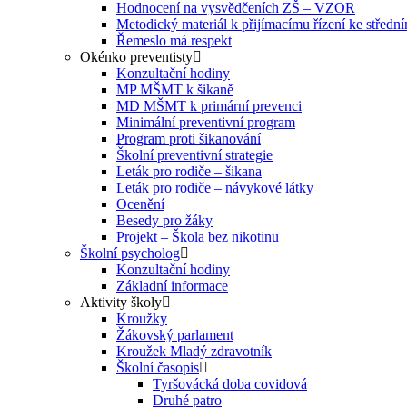
Hodnocení na vysvědčeních ZŠ – VZOR
Metodický materiál k přijímacímu řízení ke středn
Řemeslo má respekt
Okénko preventisty
Konzultační hodiny
MP MŠMT k šikaně
MD MŠMT k primární prevenci
Minimální preventivní program
Program proti šikanování
Školní preventivní strategie
Leták pro rodiče – šikana
Leták pro rodiče – návykové látky
Ocenění
Besedy pro žáky
Projekt – Škola bez nikotinu
Školní psycholog
Konzultační hodiny
Základní informace
Aktivity školy
Kroužky
Žákovský parlament
Kroužek Mladý zdravotník
Školní časopis
Tyršovácká doba covidová
Druhé patro