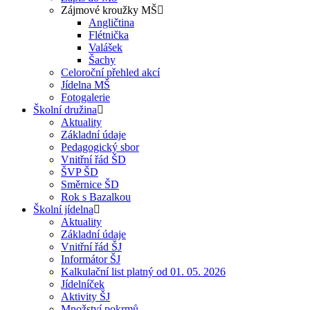
Zájmové kroužky MŠ
Angličtina
Flétnička
Valášek
Šachy
Celoroční přehled akcí
Jídelna MŠ
Fotogalerie
Školní družina
Aktuality
Základní údaje
Pedagogický sbor
Vnitřní řád ŠD
ŠVP ŠD
Směrnice ŠD
Rok s Bazalkou
Školní jídelna
Aktuality
Základní údaje
Vnitřní řád ŠJ
Informátor ŠJ
Kalkulační list platný od 01. 05. 2026
Jídelníček
Aktivity ŠJ
Množství pokrmů