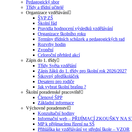
Pedagogický sbor
Třídy a třídní učitelé
Organizace vzdělávání
ŠVP ZŠ
Školní řád
Pravidla hodnocení výsledků vzdělávání
Organizace školního roku
Termíny třídních schůzek a pedagogických rad
Rozvrhy hodin
Zvonění
Celoroční přehled akcí
Zápis do 1. třídy
Třídy Světa vzdělání
Zápis žáků do 1. třídy pro školní rok 2026/2027
Šikovný předškoláček
Desatero pro rodiče
Jak vybrat školní brašnu ?
Školní poradenské pracoviště
Členové ŠPP
Základní informace
Výchovné poradenství
Konzultační hodiny
Informační web – PŘIJÍMACÍ ZKOUŠKY NA
MP k přijímacímu řízení na SŠ
Přihláška ke vzdělávání ve střední škole – VZOR