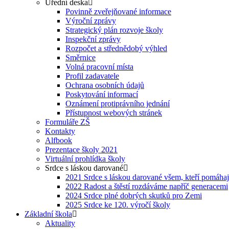
Úřední deska
Povinně zveřejňované informace
Výroční zprávy
Strategický plán rozvoje školy
Inspekční zprávy
Rozpočet a střednědobý výhled
Směrnice
Volná pracovní místa
Profil zadavatele
Ochrana osobních údajů
Poskytování informací
Oznámení protiprávního jednání
Přístupnost webových stránek
Formuláře ZŠ
Kontakty
Alfbook
Prezentace školy 2021
Virtuální prohlídka školy
Srdce s láskou darované
2021 Srdce s láskou darované všem, kteří pomáhaj
2022 Radost a štěstí rozdáváme napříč generacemi
2024 Srdce plné dobrých skutků pro Zemi
2025 Srdce ke 120. výročí školy
Základní škola
Aktuality