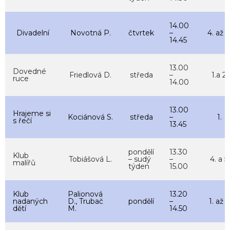
14.00
Divadelní
Novotná P.
čtvrtek
–
4. až 9
14.45
13.00
Dovedné
Friedlová D.
středa
–
1.a 2.
ruce
14.00
13.00
Hrajeme si
Kociánová S.
středa
–
1.
s řečí
13.45
pondělí
13.30
Klub
Tobiášová L.
– sudý
–
4. a 5.
malířů
týden
15.00
Klub
Palionová
13.20
nadaných
D., Trubač
pondělí
–
1. až 5
dětí
M.
14.50