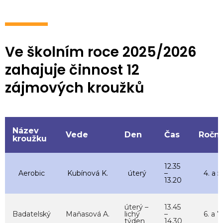
Ve školním roce 2025/2026
zahajuje činnost 12
zájmových kroužků
Název
Vede
Den
Čas
Roční
kroužku
12.35
Aerobic
Kubínová K.
úterý
–
4. a 5.
13.20
úterý –
13.45
Badatelský
Maňasová A.
lichý
–
6. a 7.
týden
14.30