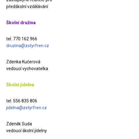
předškolní vzdělávání
Školní družina
tel. 770 162 966
druzina@zstyrfren.cz
Zdenka Kučerová
vedoucí vychovatelka
Školní jídelna
tel. 556 835 806
jidelna@zstyrfren.cz
Zdeněk Suda
vedoucí školní jídelny