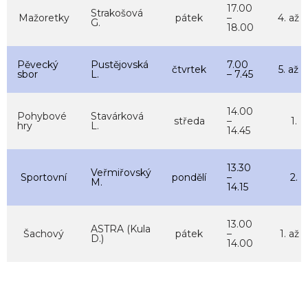
17.00
Strakošová
Mažoretky
pátek
–
4. až 9
G.
18.00
Pěvecký
Pustějovská
7.00
čtvrtek
5. až 9
sbor
L.
– 7.45
14.00
Pohybové
Stavárková
středa
–
1.
hry
L.
14.45
13.30
Veřmiřovský
Sportovní
pondělí
–
2.
M.
14.15
13.00
ASTRA (Kula
Šachový
pátek
–
1. až 5
D.)
14.00