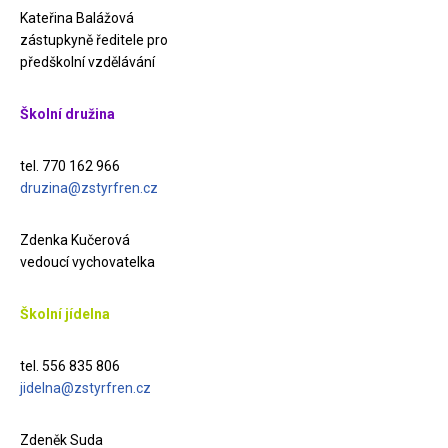
Kateřina Balážová
zástupkyně ředitele pro
předškolní vzdělávání
Školní družina
tel. 770 162 966
druzina@zstyrfren.cz
Zdenka Kučerová
vedoucí vychovatelka
Školní jídelna
tel. 556 835 806
jidelna@zstyrfren.cz
Zdeněk Suda