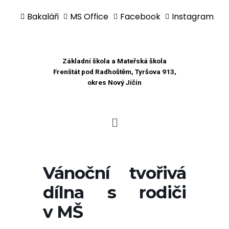
Bakaláři
MS Office
Facebook
Instagram
Přeskočit
na
obsah
Základní škola a Mateřská škola
Frenštát pod Radhoštěm, Tyršova 913,
okres Nový Jičín
Vánoční tvořivá
dílna s rodiči
v MŠ