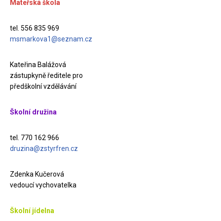
Mateřská škola
tel. 556 835 969
msmarkova1@seznam.cz
Kateřina Balážová
zástupkyně ředitele pro
předškolní vzdělávání
Školní družina
tel. 770 162 966
druzina@zstyrfren.cz
Zdenka Kučerová
vedoucí vychovatelka
Školní jídelna