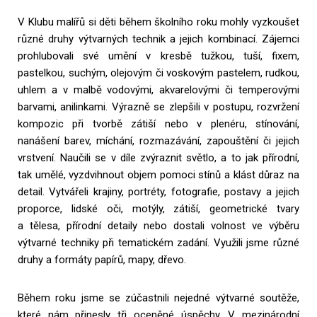
V Klubu malířů si děti během školního roku mohly vyzkoušet
různé druhy výtvarných technik a jejich kombinací. Zájemci
prohlubovali své umění v kresbě tužkou, tuší, fixem,
pastelkou, suchým, olejovým či voskovým pastelem, rudkou,
uhlem a v malbě vodovými, akvarelovými či temperovými
barvami, anilinkami. Výrazně se zlepšili v postupu, rozvržení
kompozic při tvorbě zátiší nebo v plenéru, stínování,
nanášení barev, míchání, rozmazávání, zapouštění či jejich
vrstvení. Naučili se v díle zvýraznit světlo, a to jak přírodní,
tak umělé, vyzdvihnout objem pomoci stínů a klást důraz na
detail. Vytvářeli krajiny, portréty, fotografie, postavy a jejich
proporce, lidské oči, motýly, zátiší, geometrické tvary
a tělesa, přírodní detaily nebo dostali volnost ve výběru
výtvarné techniky při tematickém zadání. Využili jsme různé
druhy a formáty papírů, mapy, dřevo.
Během roku jsme se zúčastnili nejedné výtvarné soutěže,
které nám přinesly tři oceněné úspěchy. V mezinárodní