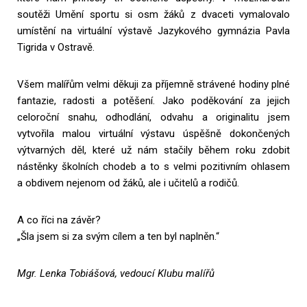
soutěži Umění sportu si osm žáků z dvaceti vymalovalo
umístění na virtuální výstavě Jazykového gymnázia Pavla
Tigrida v Ostravě.
Všem malířům velmi děkuji za příjemně strávené hodiny plné
fantazie, radosti a potěšení. Jako poděkování za jejich
celoroční snahu, odhodlání, odvahu a originalitu jsem
vytvořila malou virtuální výstavu úspěšně dokončených
výtvarných děl, které už nám stačily během roku zdobit
nástěnky školních chodeb a to s velmi pozitivním ohlasem
a obdivem nejenom od žáků, ale i učitelů a rodičů.
A co říci na závěr?
„Šla jsem si za svým cílem a ten byl naplněn.“
Mgr. Lenka Tobiášová, vedoucí Klubu malířů