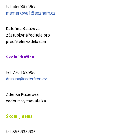
tel. 556 835 969
msmarkova1@seznam.cz
Kateřina Balážová
zástupkyně ředitele pro
předškolní vzdělávání
Školní družina
tel. 770 162 966
druzina@zstyrfren.cz
Zdenka Kučerová
vedoucí vychovatelka
Školní jídelna
tel. 556 835 806