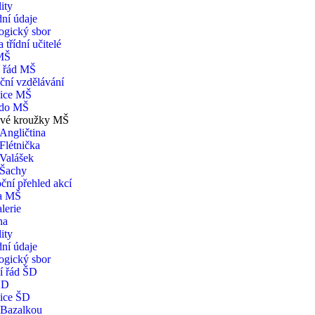
ity
ní údaje
ogický sbor
 třídní učitelé
MŠ
í řád MŠ
ční vzdělávání
ice MŠ
 do MŠ
vé kroužky MŠ
Angličtina
Flétnička
Valášek
Šachy
ční přehled akcí
na MŠ
lerie
na
ity
ní údaje
ogický sbor
í řád ŠD
ŠD
ice ŠD
 Bazalkou