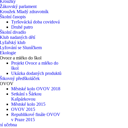
Kroužky
Žákovský parlament
Kroužek Mladý zdravotník
Školní časopis
Tyršovácká doba covidová
Druhé patro
Školní divadlo
Klub nadaných dětí
Lyžařský klub
Lyžování se Sluníčkem
Ekologie
Ovoce a mléko do škol
Projekt Ovoce a mléko do
škol
Ukázka dodaných produktů
Šikovný předškoláček
OVOV
Městské kolo OVOV 2018
Setkání s Šárkou
Kašpárkovou
Městské kolo 2015
OVOV 2015
Republikové finále OVOV
v Praze 2015
ní učebna