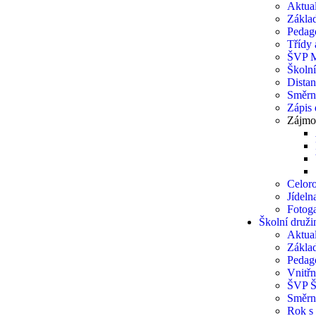
Aktual
Základ
Pedag
Třídy a
ŠVP 
Školn
Distan
Směrn
Zápis
Zájmo
Celoro
Jídel
Fotoga
Školní druži
Aktual
Základ
Pedag
Vnitřn
ŠVP 
Směrn
Rok s