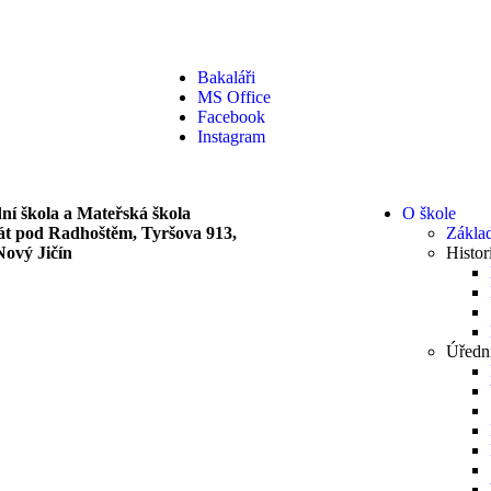
Bakaláři
MS Office
Facebook
Instagram
ní škola a Mateřská škola
O škole
át pod Radhoštěm, Tyršova 913,
Základ
Nový Jičín
Histor
Úředn