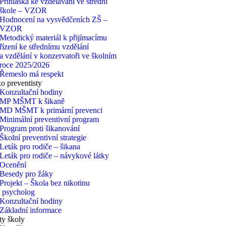
Přihláška ke vzdělávání ve střední
škole – VZOR
Hodnocení na vysvědčeních ZŠ –
VZOR
Metodický materiál k přijímacímu
řízení ke střednímu vzdělání
a vzdělání v konzervatoři ve školním
roce 2025/2026
Řemeslo má respekt
 preventisty
Konzultační hodiny
MP MŠMT k šikaně
MD MŠMT k primární prevenci
Minimální preventivní program
Program proti šikanování
Školní preventivní strategie
Leták pro rodiče – šikana
Leták pro rodiče – návykové látky
Ocenění
Besedy pro žáky
Projekt – Škola bez nikotinu
 psycholog
Konzultační hodiny
Základní informace
ty školy