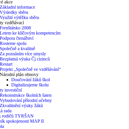
vé akce
Základní informace
Výsledky sběru
Využití výtěžku sběru
ty vzdělávací
Frenštátsko 2008
Letem ke klíčovým kompetencím
Podpora čtenářství
Rosteme spolu
Společně a kvalitně
Za poznáním více smysly
Bezplatná výuka Čj cizinců
Restart
Projekt „Společně ve vzdělávání“
Národní plán obnovy
Doučování žáků škol
Digitalizujeme školu
ty investiční
Rekonstrukce školních šaten
Vybudování přírodní učebny
Zkvalitnění výuky žáků
á rada
k rodičů TYRŠAN
ník spokojenosti MAP II
ola