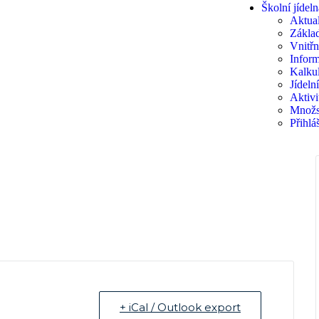
Školní jídeln
Aktual
Základ
Vnitřn
Inform
Kalkul
Jídeln
Aktivi
Množs
Přihlá
+ iCal / Outlook export