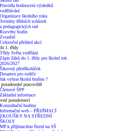
Školní řád
Pravidla hodnocení výsledků
vzdělávání
Organizace školního roku
Termíny třídních schůzek
a pedagogických rad
Rozvrhy hodin
Zvonění
Celoroční přehled akcí
do 1. třídy
Třídy Světa vzdělání
Zápis žáků do 1. třídy pro školní rok
2026/2027
Šikovný předškoláček
Desatero pro rodiče
Jak vybrat školní brašnu ?
 poradenské pracoviště
Členové ŠPP
Základní informace
vné poradenství
Konzultační hodiny
Informační web – PŘIJÍMACÍ
ZKOUŠKY NA STŘEDNÍ
ŠKOLY
MP k přijímacímu řízení na SŠ