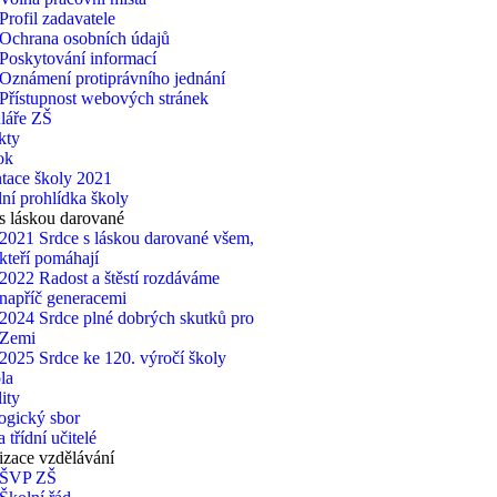
Profil zadavatele
Ochrana osobních údajů
Poskytování informací
Oznámení protiprávního jednání
Přístupnost webových stránek
láře ZŠ
kty
ok
tace školy 2021
lní prohlídka školy
s láskou darované
2021 Srdce s láskou darované všem,
kteří pomáhají
2022 Radost a štěstí rozdáváme
napříč generacemi
2024 Srdce plné dobrých skutků pro
Zemi
2025 Srdce ke 120. výročí školy
la
ity
ogický sbor
 třídní učitelé
zace vzdělávání
ŠVP ZŠ