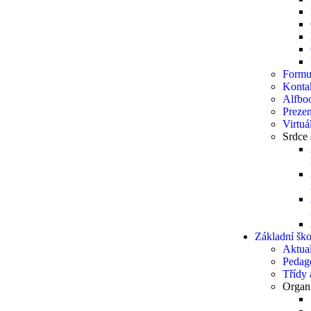
Formu
Konta
Alfbo
Prezen
Virtuá
Srdce 
Základní ško
Aktual
Pedag
Třídy a
Organi