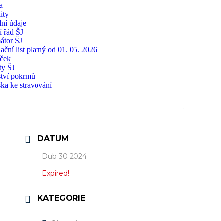
a
ity
ní údaje
í řád ŠJ
átor ŠJ
ační list platný od 01. 05. 2026
íček
ty ŠJ
tví pokrmů
ška ke stravování
DATUM
Dub 30 2024
Expired!
KATEGORIE