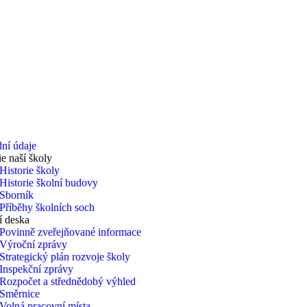
ní údaje
ie naší školy
Historie školy
Historie školní budovy
Sborník
Příběhy školních soch
í deska
Povinně zveřejňované informace
Výroční zprávy
Strategický plán rozvoje školy
Inspekční zprávy
Rozpočet a střednědobý výhled
Směrnice
Volná pracovní místa