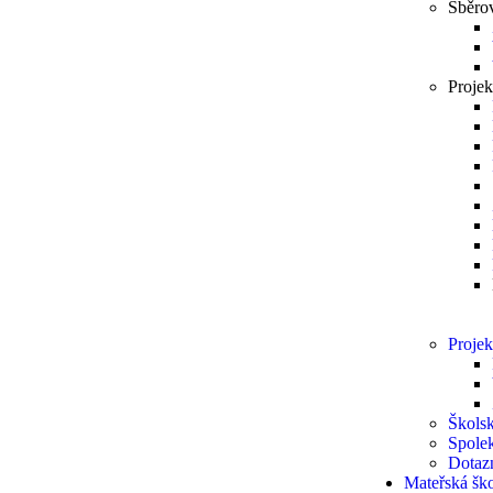
Sběro
Projek
Projek
Školsk
Spole
Dotaz
Mateřská šk