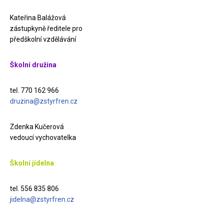
Kateřina Balážová
zástupkyně ředitele pro
předškolní vzdělávání
Školní družina
tel. 770 162 966
druzina@zstyrfren.cz
Zdenka Kučerová
vedoucí vychovatelka
Školní jídelna
tel. 556 835 806
jidelna@zstyrfren.cz