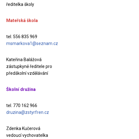
ředitelka školy
Mateřská škola
tel. 556 835 969
msmarkova1@seznam.cz
Kateřina Balážová
zástupkyně ředitele pro
předškolní vzdělávání
Školní družina
tel. 770 162 966
druzina@zstyrfren.cz
Zdenka Kučerová
vedoucí vychovatelka