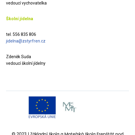
vedoucí vychovatelka
Školní jídelna
tel. 556 835 806
jidelna@zstyrfren.cz
Zdeněk Suda
vedoucí školní jídelny
© 2023 | Základní škola a Mateřská škola Frenštát pod