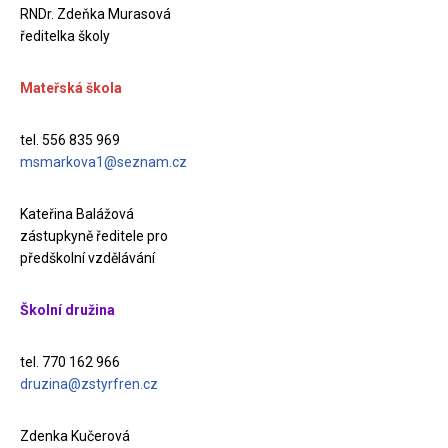
RNDr. Zdeňka Murasová
ředitelka školy
Mateřská škola
tel. 556 835 969
msmarkova1@seznam.cz
Kateřina Balážová
zástupkyně ředitele pro
předškolní vzdělávání
Školní družina
tel. 770 162 966
druzina@zstyrfren.cz
Zdenka Kučerová