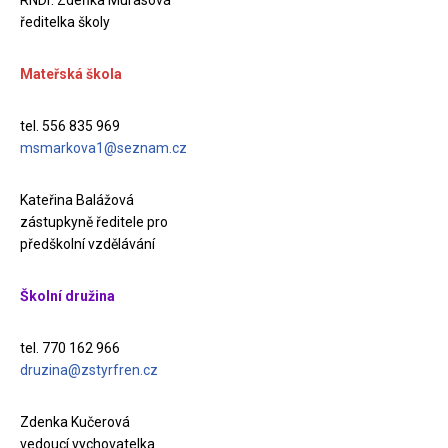
RNDr. Zdeňka Murasová
ředitelka školy
Mateřská škola
tel. 556 835 969
msmarkova1@seznam.cz
Kateřina Balážová
zástupkyně ředitele pro
předškolní vzdělávání
Školní družina
tel. 770 162 966
druzina@zstyrfren.cz
Zdenka Kučerová
vedoucí vychovatelka