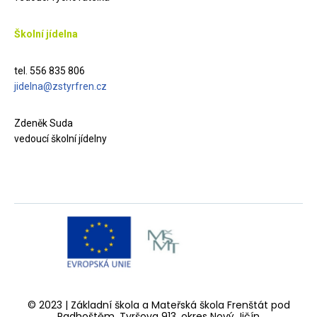
Školní jídelna
tel. 556 835 806
jidelna@zstyrfren.cz
Zdeněk Suda
vedoucí školní jídelny
© 2023 | Základní škola a Mateřská škola Frenštát pod
Radhoštěm, Tyršova 913, okres Nový Jičín