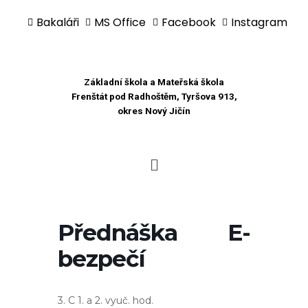
Bakaláři
MS Office
Facebook
Instagram
Přeskočit
na
obsah
Základní škola a Mateřská škola
Frenštát pod Radhoštěm, Tyršova 913,
okres Nový Jičín
Přednáška E-
bezpečí
3. C 1. a 2. vyuč. hod.