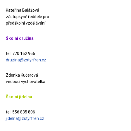
Kateřina Balážová
zástupkyně ředitele pro
předškolní vzdělávání
Školní družina
tel. 770 162 966
druzina@zstyrfren.cz
Zdenka Kučerová
vedoucí vychovatelka
Školní jídelna
tel. 556 835 806
jidelna@zstyrfren.cz