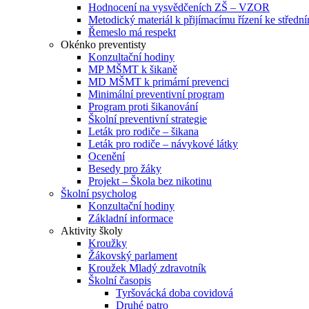
Hodnocení na vysvědčeních ZŠ – VZOR
Metodický materiál k přijímacímu řízení ke středn
Řemeslo má respekt
Okénko preventisty
Konzultační hodiny
MP MŠMT k šikaně
MD MŠMT k primární prevenci
Minimální preventivní program
Program proti šikanování
Školní preventivní strategie
Leták pro rodiče – šikana
Leták pro rodiče – návykové látky
Ocenění
Besedy pro žáky
Projekt – Škola bez nikotinu
Školní psycholog
Konzultační hodiny
Základní informace
Aktivity školy
Kroužky
Žákovský parlament
Kroužek Mladý zdravotník
Školní časopis
Tyršovácká doba covidová
Druhé patro