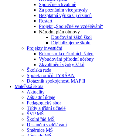
Společně a kvalitně
Za poznáním více smysly
Bezplatná výuka Čj cizinců
Restart
Projekt „Společně ve vzdělávání“
Národní plán obnovy
Doučování žáků škol
Digitalizujeme školu
Projekty investiční
Rekonstrukce školních šaten
Vybudování přírodní učebny
Zkvalitnění výuky žáků
Školská rada
Spolek rodičů TYRŠAN
Dotazník spokojenosti MAP II
Mateřská škola
Aktuality
Základní údaje
Pedagogický sbor
Třídy a třídní učitelé
ŠVP MŠ
Školní řád MŠ
Distanční vzdělávání
Směrnice MŠ
Zápis do MŠ