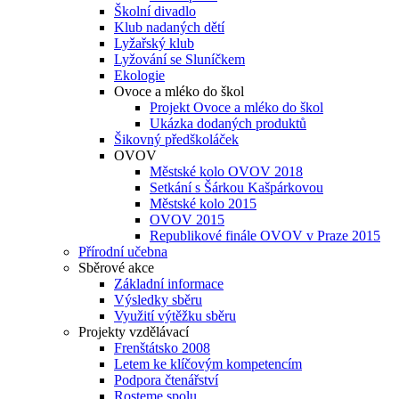
Školní divadlo
Klub nadaných dětí
Lyžařský klub
Lyžování se Sluníčkem
Ekologie
Ovoce a mléko do škol
Projekt Ovoce a mléko do škol
Ukázka dodaných produktů
Šikovný předškoláček
OVOV
Městské kolo OVOV 2018
Setkání s Šárkou Kašpárkovou
Městské kolo 2015
OVOV 2015
Republikové finále OVOV v Praze 2015
Přírodní učebna
Sběrové akce
Základní informace
Výsledky sběru
Využití výtěžku sběru
Projekty vzdělávací
Frenštátsko 2008
Letem ke klíčovým kompetencím
Podpora čtenářství
Rosteme spolu