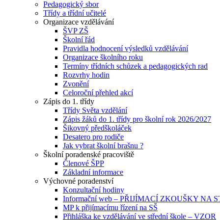
Pedagogický sbor
Třídy a třídní učitelé
Organizace vzdělávání
ŠVP ZŠ
Školní řád
Pravidla hodnocení výsledků vzdělávání
Organizace školního roku
Termíny třídních schůzek a pedagogických rad
Rozvrhy hodin
Zvonění
Celoroční přehled akcí
Zápis do 1. třídy
Třídy Světa vzdělání
Zápis žáků do 1. třídy pro školní rok 2026/2027
Šikovný předškoláček
Desatero pro rodiče
Jak vybrat školní brašnu ?
Školní poradenské pracoviště
Členové ŠPP
Základní informace
Výchovné poradenství
Konzultační hodiny
Informační web – PŘIJÍMACÍ ZKOUŠKY NA
MP k přijímacímu řízení na SŠ
Přihláška ke vzdělávání ve střední škole – VZOR