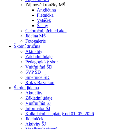
Zájmové kroužky MŠ
Angličtina
Flétnička
Valášek
Šachy
Celoroční přehled akcí
Jídelna MŠ
Fotogalerie
Školní družina
Aktuality
Základní údaje
Pedagogický sbor
Vnitřní řád ŠD
ŠVP ŠD
Směrnice ŠD
Rok s Bazalkou
Školní jídelna
Aktuality
Základní údaje
Vnitřní řád ŠJ
Informátor ŠJ
Kalkulační list platný od 01. 05. 2026
Jídelníček
Aktivity ŠJ