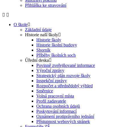
Množství pokrmů
Přihláška ke stravování
O škole
Základní údaje
Historie naší školy
Historie školy
Historie školní budovy
Sborník
Příběhy školních soch
Úřední deska
Povinně zveřejňované informace
Výroční zprávy
Strategický plán rozvoje školy
Inspekční zprávy
Rozpočet a střednědobý výhled
Směrnice
Volná pracovní místa
Profil zadavatele
Ochrana osobních údajů
Poskytování informací
Oznámení protiprávního jednání
Přístupnost webových stránek
Formuláře ZŠ