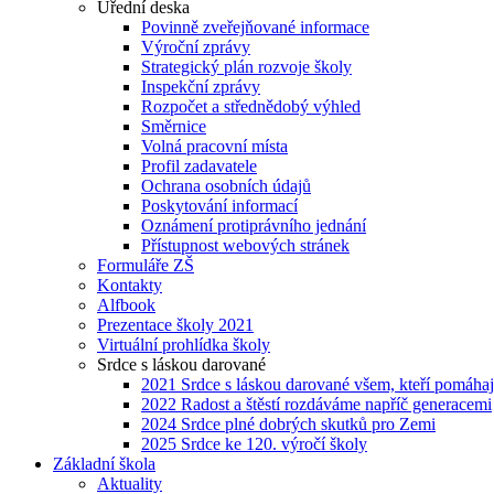
Úřední deska
Povinně zveřejňované informace
Výroční zprávy
Strategický plán rozvoje školy
Inspekční zprávy
Rozpočet a střednědobý výhled
Směrnice
Volná pracovní místa
Profil zadavatele
Ochrana osobních údajů
Poskytování informací
Oznámení protiprávního jednání
Přístupnost webových stránek
Formuláře ZŠ
Kontakty
Alfbook
Prezentace školy 2021
Virtuální prohlídka školy
Srdce s láskou darované
2021 Srdce s láskou darované všem, kteří pomáhaj
2022 Radost a štěstí rozdáváme napříč generacemi
2024 Srdce plné dobrých skutků pro Zemi
2025 Srdce ke 120. výročí školy
Základní škola
Aktuality