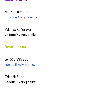
tel. 770 162 966
druzina@zstyrfren.cz
Zdenka Kučerová
vedoucí vychovatelka
Školní jídelna
tel. 556 835 806
jidelna@zstyrfren.cz
Zdeněk Suda
vedoucí školní jídelny