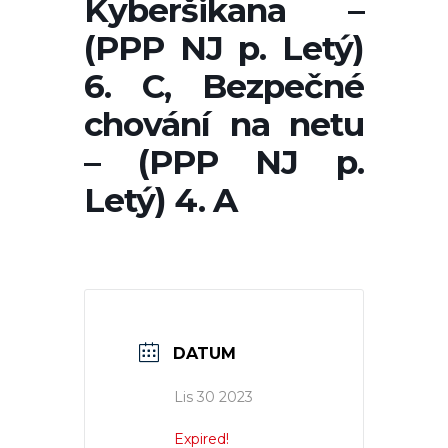
Kyberšikana –
(PPP NJ p. Letý)
6. C, Bezpečné
chování na netu
– (PPP NJ p.
Letý) 4. A
DATUM
Lis 30 2023
Expired!