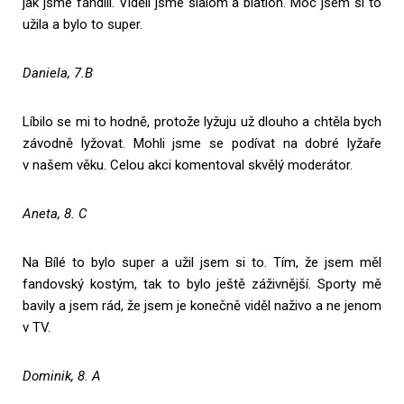
jak jsme fandili. Viděli jsme slalom a biatlon. Moc jsem si to
užila a bylo to super.
Daniela, 7.B
Líbilo se mi to hodně, protože lyžuju už dlouho a chtěla bych
závodně lyžovat. Mohli jsme se podívat na dobré lyžaře
v našem věku. Celou akci komentoval skvělý moderátor.
Aneta, 8. C
Na Bílé to bylo super a užil jsem si to. Tím, že jsem měl
fandovský kostým, tak to bylo ještě záživnější. Sporty mě
bavily a jsem rád, že jsem je konečně viděl naživo a ne jenom
v TV.
Dominik, 8. A