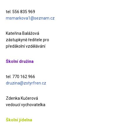
tel. 556 835 969
msmarkova1@seznam.cz
Kateřina Balážová
zástupkyně ředitele pro
předškolní vzdělávání
Školní družina
tel. 770 162 966
druzina@zstyrfren.cz
Zdenka Kučerová
vedoucí vychovatelka
Školní jídelna