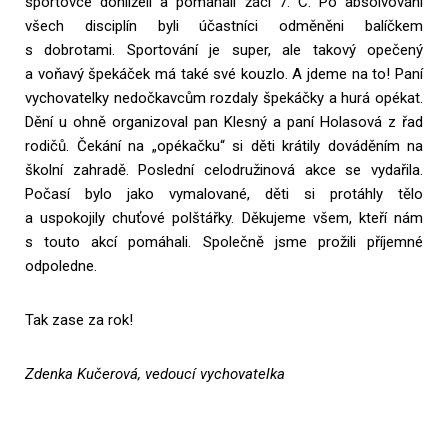
sportovce dohlíželi a pomáhali žáci 7. C. Po absolvování
všech disciplín byli účastníci odměněni balíčkem
s dobrotami. Sportování je super, ale takový opečený
a voňavý špekáček má také své kouzlo. A jdeme na to! Paní
vychovatelky nedočkavcům rozdaly špekáčky a hurá opékat.
Dění u ohně organizoval pan Klesný a paní Holasová z řad
rodičů. Čekání na „opékačku“ si děti krátily dováděním na
školní zahradě. Poslední celodružinová akce se vydařila.
Počasí bylo jako vymalované, děti si protáhly tělo
a uspokojily chuťové polštářky. Děkujeme všem, kteří nám
s touto akcí pomáhali. Společně jsme prožili příjemné
odpoledne.
Tak zase za rok!
Zdenka Kučerová, vedoucí vychovatelka