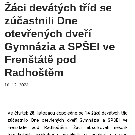
Žáci devátých tříd se
zúčastnili Dne
otevřených dveří
Gymnázia a SPŠEI ve
Frenštátě pod
Radhoštěm
10. 12. 2024
Ve čtvrtek 28. listopadu dopoledne se 14 žáků devátých tříd
zúčastnilo Dne otevřených dveří Gymnázia a SPŠEI ve
Frenštátě pod Radhoštěm. Žáci absolvovali několik
tematických workshopů, prohlédli si učebny i novou