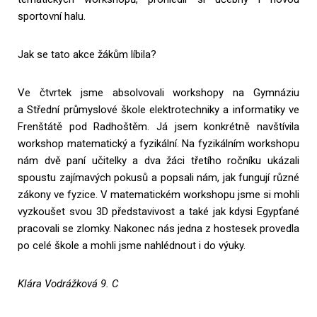
sportovní halu.
Jak se tato akce žákům líbila?
Ve čtvrtek jsme absolvovali workshopy na Gymnáziu
a Střední průmyslové škole elektrotechniky a informatiky ve
Frenštátě pod Radhoštěm. Já jsem konkrétně navštívila
workshop matematický a fyzikální. Na fyzikálním workshopu
nám dvě paní učitelky a dva žáci třetího ročníku ukázali
spoustu zajímavých pokusů a popsali nám, jak fungují různé
zákony ve fyzice. V matematickém workshopu jsme si mohli
vyzkoušet svou 3D představivost a také jak kdysi Egypťané
pracovali se zlomky. Nakonec nás jedna z hostesek provedla
po celé škole a mohli jsme nahlédnout i do výuky.
Klára Vodrážková 9. C