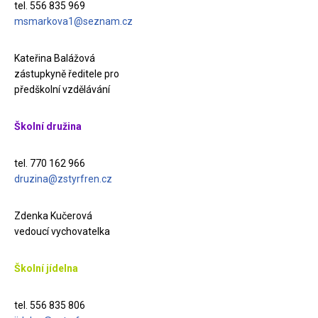
tel. 556 835 969
msmarkova1@seznam.cz
Kateřina Balážová
zástupkyně ředitele pro
předškolní vzdělávání
Školní družina
tel. 770 162 966
druzina@zstyrfren.cz
Zdenka Kučerová
vedoucí vychovatelka
Školní jídelna
tel. 556 835 806