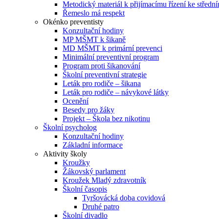
Metodický materiál k přijímacímu řízení ke středn
Řemeslo má respekt
Okénko preventisty
Konzultační hodiny
MP MŠMT k šikaně
MD MŠMT k primární prevenci
Minimální preventivní program
Program proti šikanování
Školní preventivní strategie
Leták pro rodiče – šikana
Leták pro rodiče – návykové látky
Ocenění
Besedy pro žáky
Projekt – Škola bez nikotinu
Školní psycholog
Konzultační hodiny
Základní informace
Aktivity školy
Kroužky
Žákovský parlament
Kroužek Mladý zdravotník
Školní časopis
Tyršovácká doba covidová
Druhé patro
Školní divadlo