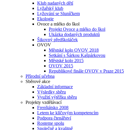
Klub nadaných dětí
Lyžařský klub
Lyžování se Sluníčkem
Ekologie
Ovoce a mléko do škol
Projekt Ovoce a mléko do škol
Ukázka dodaných produktů
Šikovný předškoláček
OVOV
Městské kolo OVOV 2018
Setkání s Šárkou Kašpárkovou
Městské kolo 2015
OVOV 2015
Republikové finále OVOV v Praze 2015
Přírodní učebna
Sběrové akce
Základní informace
Výsledky sběru
Využití výtěžku sběru
Projekty vzdělávací
Frenštátsko 2008
Letem ke klíčovým kompetencím
Podpora čtenářství
Rosteme spolu
Společně a kvalitně