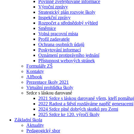
Povinně zveřejňované informace
Výroční zprávy
Strategický plán rozvoje školy
Inspekční zprávy
Rozpočet a střednědobý výhled
Směrnice
Volná pracovní místa
Profil zadavatele
Ochrana osobních údajů
Poskytování informací
Oznámení protiprávního jednání
Přístupnost webových stránek
Formuláře ZŠ
Kontakty
Alfbook
Prezentace školy 2021
Virtuální prohlídka školy
Srdce s láskou darované
2021 Srdce s láskou darované všem, kteří pomáhaj
2022 Radost a štěstí rozdáváme napříč generacemi
2024 Srdce plné dobrých skutků pro Zemi
2025 Srdce ke 120. výročí školy
Základní škola
Aktuality
Pedagogický sbor