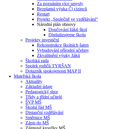
Za poznáním více smysly
Bezplatná výuka Čj cizinců
Restart
Projekt „Společně ve vzdělávání“
Národní plán obnovy
Doučování žáků škol
Digitalizujeme školu
Projekty investiční
Rekonstrukce školních šaten
Vybudování přírodní učebny
Zkvalitnění výuky žáků
Školská rada
Spolek rodičů TYRŠAN
Dotazník spokojenosti MAP II
Mateřská škola
Aktuality
Základní údaje
Pedagogický sbor
Třídy a třídní učitelé
ŠVP MŠ
Školní řád MŠ
Distanční vzdělávání
Směrnice MŠ
Zápis do MŠ
Zájmové kroužky MŠ