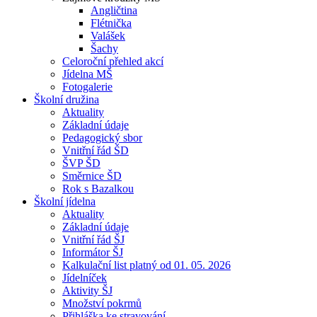
Angličtina
Flétnička
Valášek
Šachy
Celoroční přehled akcí
Jídelna MŠ
Fotogalerie
Školní družina
Aktuality
Základní údaje
Pedagogický sbor
Vnitřní řád ŠD
ŠVP ŠD
Směrnice ŠD
Rok s Bazalkou
Školní jídelna
Aktuality
Základní údaje
Vnitřní řád ŠJ
Informátor ŠJ
Kalkulační list platný od 01. 05. 2026
Jídelníček
Aktivity ŠJ
Množství pokrmů
Přihláška ke stravování