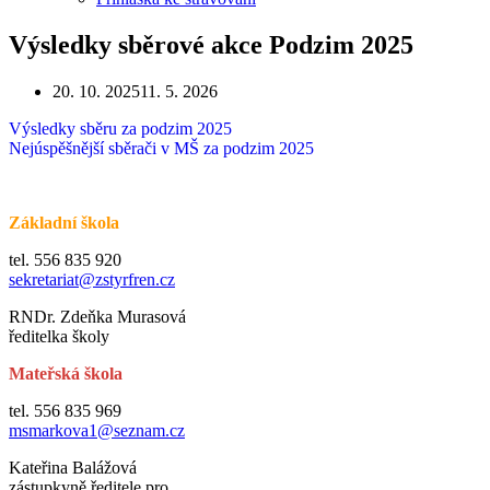
Výsledky sběrové akce Podzim 2025
20. 10. 2025
11. 5. 2026
Výsledky sběru za podzim 2025
Nejúspěšnější sběrači v MŠ za podzim 2025
Základní škola
tel. 556 835 920
sekretariat@zstyrfren.cz
RNDr. Zdeňka Murasová
ředitelka školy
Mateřská škola
tel. 556 835 969
msmarkova1@seznam.cz
Kateřina Balážová
zástupkyně ředitele pro