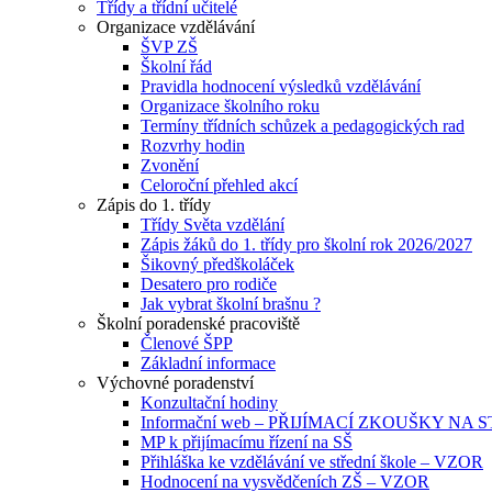
Třídy a třídní učitelé
Organizace vzdělávání
ŠVP ZŠ
Školní řád
Pravidla hodnocení výsledků vzdělávání
Organizace školního roku
Termíny třídních schůzek a pedagogických rad
Rozvrhy hodin
Zvonění
Celoroční přehled akcí
Zápis do 1. třídy
Třídy Světa vzdělání
Zápis žáků do 1. třídy pro školní rok 2026/2027
Šikovný předškoláček
Desatero pro rodiče
Jak vybrat školní brašnu ?
Školní poradenské pracoviště
Členové ŠPP
Základní informace
Výchovné poradenství
Konzultační hodiny
Informační web – PŘIJÍMACÍ ZKOUŠKY NA
MP k přijímacímu řízení na SŠ
Přihláška ke vzdělávání ve střední škole – VZOR
Hodnocení na vysvědčeních ZŠ – VZOR