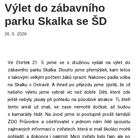
Výlet do zábavního
parku Skalka se ŠD
26. 5. 2026
Ve čtvrtek 21. 5. jsme se s družinou vydali na výlet do
zábavního parku Skalka. Dlouho jsme přemýšleli, kam letos
s takovým velkým počtem žáků vyrazit. Nakonec padla volba
na Skalku v Ostravě. A ihned po příjezdu jsme zjistili, že cíl
našeho výletu jsme vybrali víc než dobře. Děti, které zde
ještě nebyly, jásaly při pohledu na působivé atrakce. Ti, kteří
tento areál už znali, se zase nemohli dočkat, až budou
s kamarády řádit. Na úvod jsme si postupně prošli tamější
ZOO. Průvodce a ošetřovatel v jednom nám řekl spoustu
zajímavých informací o zvířatech, která si malí školáci mohli
pohladit, a dokonce i nakrmit. Mezi zvířaty bylo fajn, ale po