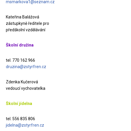
msmarkova1@seznam.cz
Kateřina Balážová
zástupkyně ředitele pro
předškolní vzdělávání
Školní družina
tel. 770 162 966
druzina@zstyrfren.cz
Zdenka Kučerová
vedoucí vychovatelka
Školní jídelna
tel. 556 835 806
jidelna@zstyrfren.cz