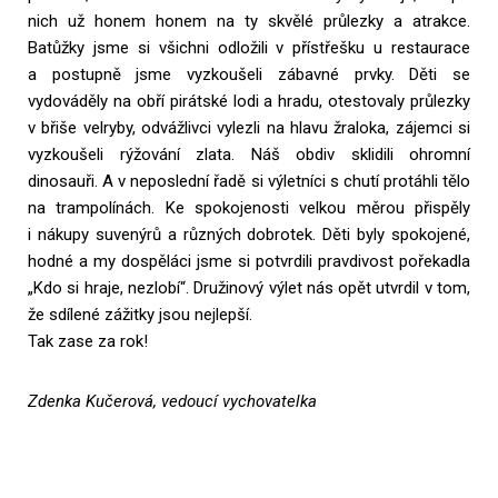
nich už honem honem na ty skvělé průlezky a atrakce.
Batůžky jsme si všichni odložili v přístřešku u restaurace
a postupně jsme vyzkoušeli zábavné prvky. Děti se
vydováděly na obří pirátské lodi a hradu, otestovaly průlezky
v břiše velryby, odvážlivci vylezli na hlavu žraloka, zájemci si
vyzkoušeli rýžování zlata. Náš obdiv sklidili ohromní
dinosauři. A v neposlední řadě si výletníci s chutí protáhli tělo
na trampolínách. Ke spokojenosti velkou měrou přispěly
i nákupy suvenýrů a různých dobrotek. Děti byly spokojené,
hodné a my dospěláci jsme si potvrdili pravdivost pořekadla
„Kdo si hraje, nezlobí“. Družinový výlet nás opět utvrdil v tom,
že sdílené zážitky jsou nejlepší.
Tak zase za rok!
Zdenka Kučerová, vedoucí vychovatelka