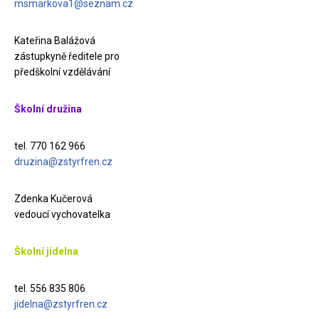
msmarkova1@seznam.cz
Kateřina Balážová
zástupkyně ředitele pro
předškolní vzdělávání
Školní družina
tel. 770 162 966
druzina@zstyrfren.cz
Zdenka Kučerová
vedoucí vychovatelka
Školní jídelna
tel. 556 835 806
jidelna@zstyrfren.cz