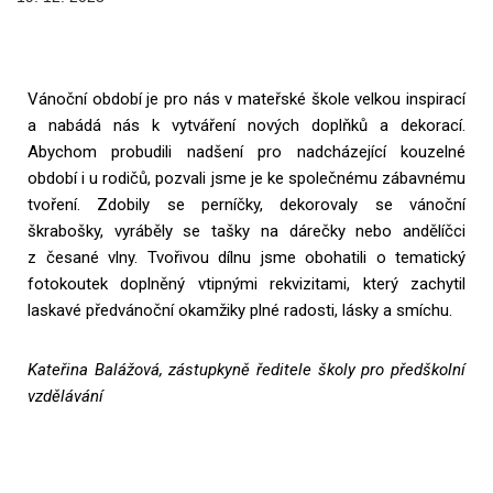
Vánoční období je pro nás v mateřské škole velkou inspirací
a nabádá nás k vytváření nových doplňků a dekorací.
Abychom probudili nadšení pro nadcházející kouzelné
období i u rodičů, pozvali jsme je ke společnému zábavnému
tvoření. Zdobily se perníčky, dekorovaly se vánoční
škrabošky, vyráběly se tašky na dárečky nebo andělíčci
z česané vlny. Tvořivou dílnu jsme obohatili o tematický
fotokoutek doplněný vtipnými rekvizitami, který zachytil
laskavé předvánoční okamžiky plné radosti, lásky a smíchu.
Kateřina Balážová, zástupkyně ředitele školy pro předškolní
vzdělávání