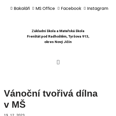
Bakaláři
MS Office
Facebook
Instagram
Přeskočit
na
obsah
Základní škola a Mateřská škola
Frenštát pod Radhoštěm, Tyršova 913,
okres Nový Jičín
Vánoční tvořivá dílna
v MŠ
19. 12. 2023