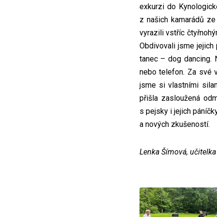
exkurzi do Kynologic
z našich kamarádů ze 
vyrazili vstříc čtyřnoh
Obdivovali jsme jejich
tanec – dog dancing. N
nebo telefon. Za své 
jsme si vlastními sila
přišla zasloužená od
s pejsky i jejich páníčky
a nových zkušeností.
Lenka Šímová, učitelk