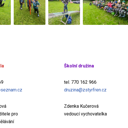
la
Školní družina
69
tel. 770 162 966
seznam.cz
druzina@zstyrfren.cz
žová
Zdenka Kučerová
itele pro
vedoucí vychovatelka
ělávání