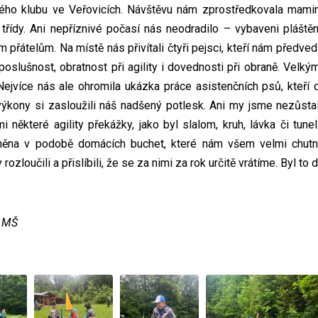
kého klubu ve Veřovicích. Návštěvu nám zprostředkovala mami
třídy. Ani nepříznivé počasí nás neodradilo – vybaveni pláště
ým přátelům. Na místě nás přivítali čtyři pejsci, kteří nám předve
 poslušnost, obratnost při agility i dovednosti při obraně. Velký
ejvíce nás ale ohromila ukázka práce asistenčních psů, kteří d
výkony si zasloužili náš nadšený potlesk. Ani my jsme nezůstal
mi některé agility překážky, jako byl slalom, kruh, lávka či tu
měna v podobě domácích buchet, které nám všem velmi chutn
 rozloučili a přislíbili, že se za nimi za rok určitě vrátíme. Byl to
a MŠ