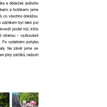
nka a dědeček jednoho
nkami a holínkami jsme
dli, co všechno dokážou.
m zážitkem byl také psí
ovedli podat hůl, klíče
i stranou – vyzkoušeli
nel. Po vydatném pohybu
aly. Na závěr jsme se
 den plný zážitků, radosti