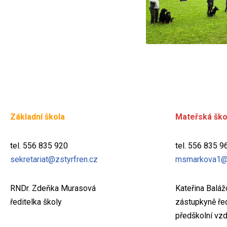
Základní škola
Mateřská ško
tel. 556 835 920
tel. 556 835 9
sekretariat@zstyrfren.cz
msmarkova1@
RNDr. Zdeňka Murasová
Kateřina Balá
ředitelka školy
zástupkyně řed
předškolní vzd