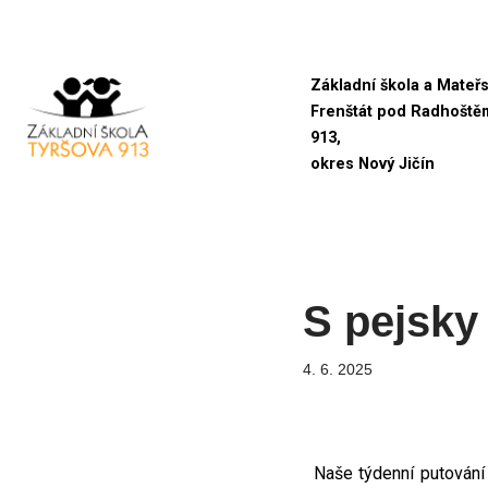
Přeskočit
Základní škola a Mateř
na
Frenštát pod Radhoště
obsah
913,
okres Nový Jičín
S pejsky 
4. 6. 2025
Naše týdenní putován