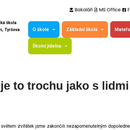
Bakaláři
MS Office
ská škola
O škole
Základní škola
Mateřs
m, Tyršova
Školní jídelna
je to trochu jako s lidmi
í světem zvířátek jsme zakončili nezapomenutelným dopoledne