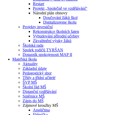
Restart
Projekt „Společně ve vzdělávání“
Národní plán obnovy
Doučování žáků škol
Digitalizujeme školu
Projekty investiční
Rekonstrukce školních šaten
Vybudování přírodní učebny
Zkvalitnění výuky žáků
Školská rada
Spolek rodičů TYRŠAN
Dotazník spokojenosti MAP II
Mateřská škola
Aktuality
Základní údaje
Pedagogický sbor
Třídy a třídní učitelé
ŠVP MŠ
Školní řád MŠ
Distanční vzdělávání
Směrnice MŠ
Zápis do MŠ
Zájmové kroužky MŠ
Angličtina
Flétnička