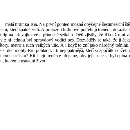
va – malá hrdinka Ria. Na první pohled možná obyčejné šestiměsíční ště
em, kteří špatně vidí. A protože i hrdinové potřebují trenéra, dorazila s 
 tip na tak zajímavé a přínosné setkání. Děti zjistily, že Ria už umí z
by z ní jednou byl opravdový vodicí pes. Dozvěděly se také, že ji ček
tory, metro a ruch velkých ulic. A i když to zní jako náročný trénink,
si děti mohly Riu pohladit. I ti nejopatrnější, kteří si zpočátku drželi 
címu ocásku? Rii i její trenérce přejeme, aby jejich cesta byla plná r
ku, kterému usnadní život.