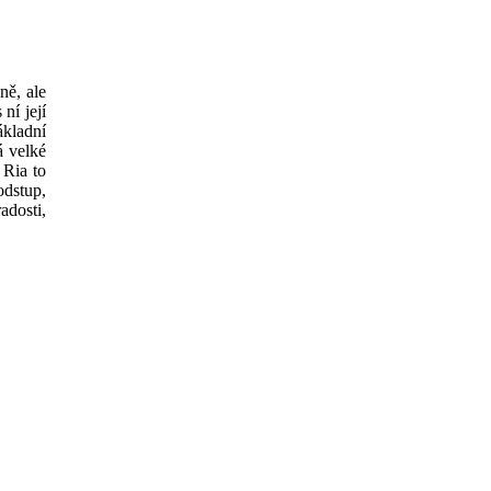
ně, ale
ní její
ákladní
á velké
 Ria to
odstup,
adosti,