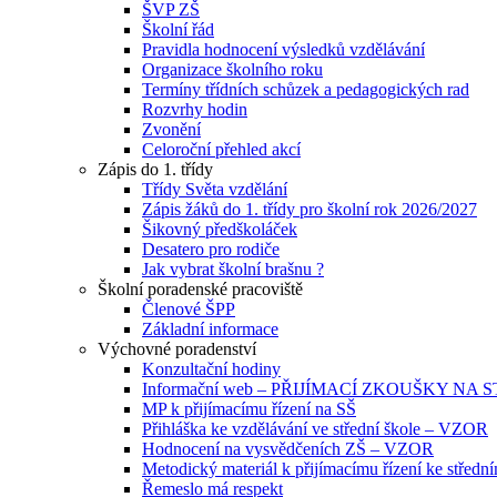
ŠVP ZŠ
Školní řád
Pravidla hodnocení výsledků vzdělávání
Organizace školního roku
Termíny třídních schůzek a pedagogických rad
Rozvrhy hodin
Zvonění
Celoroční přehled akcí
Zápis do 1. třídy
Třídy Světa vzdělání
Zápis žáků do 1. třídy pro školní rok 2026/2027
Šikovný předškoláček
Desatero pro rodiče
Jak vybrat školní brašnu ?
Školní poradenské pracoviště
Členové ŠPP
Základní informace
Výchovné poradenství
Konzultační hodiny
Informační web – PŘIJÍMACÍ ZKOUŠKY NA
MP k přijímacímu řízení na SŠ
Přihláška ke vzdělávání ve střední škole – VZOR
Hodnocení na vysvědčeních ZŠ – VZOR
Metodický materiál k přijímacímu řízení ke středn
Řemeslo má respekt