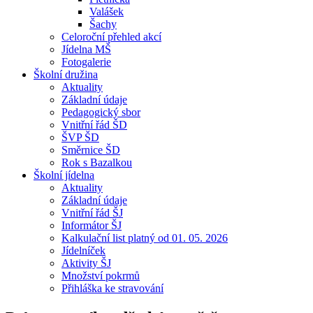
Valášek
Šachy
Celoroční přehled akcí
Jídelna MŠ
Fotogalerie
Školní družina
Aktuality
Základní údaje
Pedagogický sbor
Vnitřní řád ŠD
ŠVP ŠD
Směrnice ŠD
Rok s Bazalkou
Školní jídelna
Aktuality
Základní údaje
Vnitřní řád ŠJ
Informátor ŠJ
Kalkulační list platný od 01. 05. 2026
Jídelníček
Aktivity ŠJ
Množství pokrmů
Přihláška ke stravování