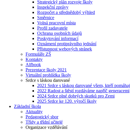
Strategický plán rozvoje školy
Inspekční zprávy
Rozpočet a střednědobý výhled
Směrnice
Volná pracovní místa
Profil zadavatele
Ochrana osobních údajů
Poskytování informací
Oznámení protiprávního jednání
Přístupnost webových stránek
Formuláře ZŠ
Kontakty
Alfbook
Prezentace školy 2021
Virtuální prohlídka školy
Srdce s láskou darované
2021 Srdce s láskou darované všem, kteří pomáhaj
2022 Radost a štěstí rozdáváme napříč generacemi
2024 Srdce plné dobrých skutků pro Zemi
2025 Srdce ke 120. výročí školy
Základní škola
Aktuality
Pedagogický sbor
Třídy a třídní učitelé
Organizace vzdělávání