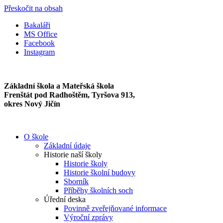
Přeskočit na obsah
Bakaláři
MS Office
Facebook
Instagram
Základní škola a Mateřská škola
Frenštát pod Radhoštěm, Tyršova 913,
okres Nový Jičín
O škole
Základní údaje
Historie naší školy
Historie školy
Historie školní budovy
Sborník
Příběhy školních soch
Úřední deska
Povinně zveřejňované informace
Výroční zprávy