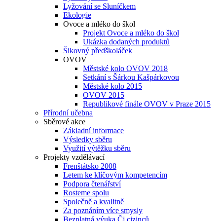
Lyžování se Sluníčkem
Ekologie
Ovoce a mléko do škol
Projekt Ovoce a mléko do škol
Ukázka dodaných produktů
Šikovný předškoláček
OVOV
Městské kolo OVOV 2018
Setkání s Šárkou Kašpárkovou
Městské kolo 2015
OVOV 2015
Republikové finále OVOV v Praze 2015
Přírodní učebna
Sběrové akce
Základní informace
Výsledky sběru
Využití výtěžku sběru
Projekty vzdělávací
Frenštátsko 2008
Letem ke klíčovým kompetencím
Podpora čtenářství
Rosteme spolu
Společně a kvalitně
Za poznáním více smysly
Bezplatná výuka Čj cizinců