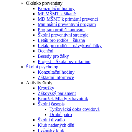
Okénko preventisty
Konzultační hodiny
MP MŠMT k šikaně
MD MŠMT k primární prevenci
Minimální preventivní program
Program proti šikanování
Školní preventivní strategie
Leták pro rodiče – šikana
Leták pro rodiče – návykové látky
Ocenění
Besedy pro žáky
Projekt – Škola bez nikotinu
Školní psycholog
Konzultační hodiny
Základní informace
Aktivity školy
Kroužky
Žákovský parlament
Kroužek Mladý zdravotník
Školní časopis
Tyršovácká doba covidová
Druhé patro
Školní divadlo
Klub nadaných dětí
Lyžařský klub