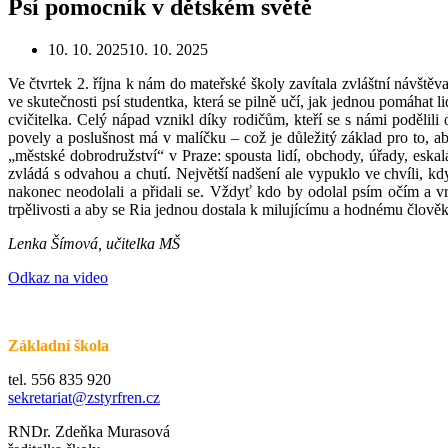
Psí pomocník v dětském světě
10. 10. 2025
10. 10. 2025
Ve čtvrtek 2. října k nám do mateřské školy zavítala zvláštní návště
ve skutečnosti psí studentka, která se pilně učí, jak jednou pomáhat lid
cvičitelka. Celý nápad vznikl díky rodičům, kteří se s námi podělili o
povely a poslušnost má v malíčku – což je důležitý základ pro to, a
„městské dobrodružství“ v Praze: spousta lidí, obchody, úřady, eskalá
zvládá s odvahou a chutí. Největší nadšení ale vypuklo ve chvíli, kdy 
nakonec neodolali a přidali se. Vždyť kdo by odolal psím očím a vrtí
trpělivosti a aby se Ria jednou dostala k milujícímu a hodnému člově
Lenka Šímová, učitelka MŠ
Odkaz na video
Základní škola
tel. 556 835 920
sekretariat@zstyrfren.cz
RNDr. Zdeňka Murasová