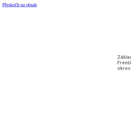
Přeskočit na obsah
Základ
Frenš
okres