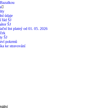
 Bazalkou
a
ity
ní údaje
í řád ŠJ
átor ŠJ
ační list platný od 01. 05. 2026
íček
ty ŠJ
tví pokrmů
ška ke stravování
nální