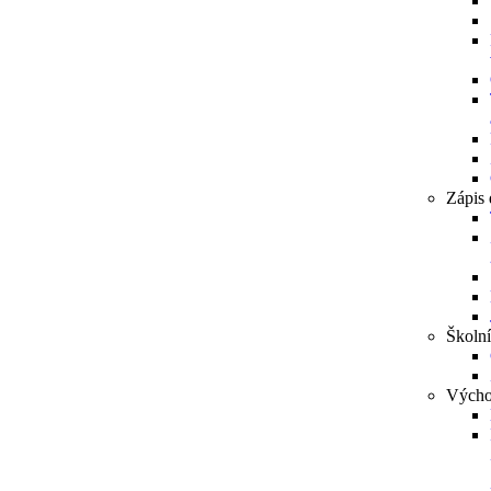
Zápis 
Školní
Výcho