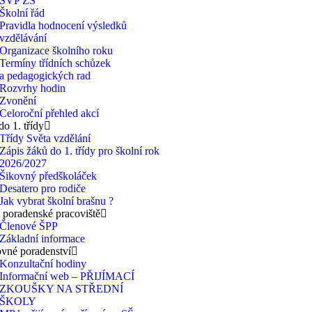
ŠVP ZŠ
Školní řád
Pravidla hodnocení výsledků
vzdělávání
Organizace školního roku
Termíny třídních schůzek
a pedagogických rad
Rozvrhy hodin
Zvonění
Celoroční přehled akcí
do 1. třídy
Třídy Světa vzdělání
Zápis žáků do 1. třídy pro školní rok
2026/2027
Šikovný předškoláček
Desatero pro rodiče
Jak vybrat školní brašnu ?
 poradenské pracoviště
Členové ŠPP
Základní informace
vné poradenství
Konzultační hodiny
Informační web – PŘIJÍMACÍ
ZKOUŠKY NA STŘEDNÍ
ŠKOLY