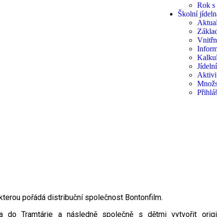
Rok s
Školní jídeln
Aktual
Základ
Vnitřn
Inform
Kalkul
Jídeln
Aktivi
Množs
Přihlá
 kterou pořádá distribuční společnost Bontonfilm.
a do Tramtárie a následně společně s dětmi vytvořit origi