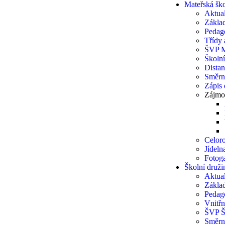
Mateřská šk
Aktual
Základ
Pedag
Třídy a
ŠVP 
Školn
Distan
Směrn
Zápis
Zájmo
Celoro
Jídel
Fotoga
Školní druži
Aktual
Základ
Pedag
Vnitřn
ŠVP 
Směrn