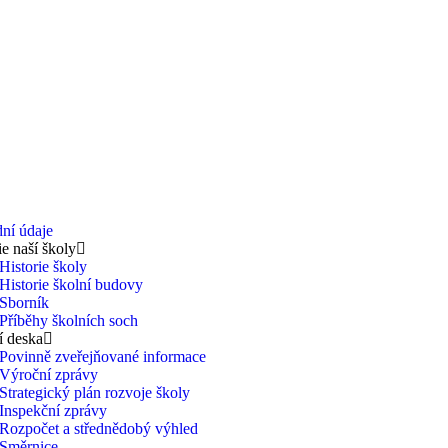
ní údaje
ie naší školy
Historie školy
Historie školní budovy
Sborník
Příběhy školních soch
í deska
Povinně zveřejňované informace
Výroční zprávy
Strategický plán rozvoje školy
Inspekční zprávy
Rozpočet a střednědobý výhled
Směrnice