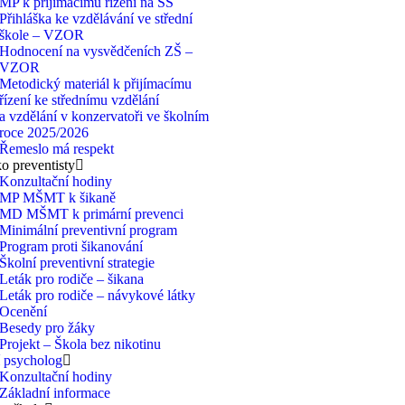
MP k přijímacímu řízení na SŠ
Přihláška ke vzdělávání ve střední
škole – VZOR
Hodnocení na vysvědčeních ZŠ –
VZOR
Metodický materiál k přijímacímu
řízení ke střednímu vzdělání
a vzdělání v konzervatoři ve školním
roce 2025/2026
Řemeslo má respekt
 preventisty
Konzultační hodiny
MP MŠMT k šikaně
MD MŠMT k primární prevenci
Minimální preventivní program
Program proti šikanování
Školní preventivní strategie
Leták pro rodiče – šikana
Leták pro rodiče – návykové látky
Ocenění
Besedy pro žáky
Projekt – Škola bez nikotinu
 psycholog
Konzultační hodiny
Základní informace