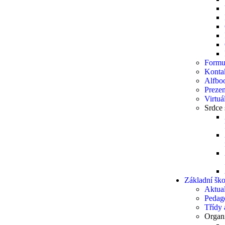
Formu
Konta
Alfbo
Prezen
Virtuá
Srdce 
Základní ško
Aktual
Pedag
Třídy a
Organi