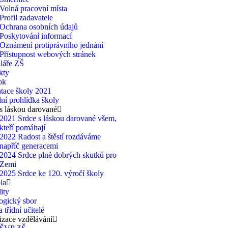
Volná pracovní místa
Profil zadavatele
Ochrana osobních údajů
Poskytování informací
Oznámení protiprávního jednání
Přístupnost webových stránek
láře ZŠ
kty
ok
tace školy 2021
lní prohlídka školy
s láskou darované
2021 Srdce s láskou darované všem,
kteří pomáhají
2022 Radost a štěstí rozdáváme
napříč generacemi
2024 Srdce plné dobrých skutků pro
Zemi
2025 Srdce ke 120. výročí školy
la
ity
ogický sbor
 třídní učitelé
zace vzdělávání