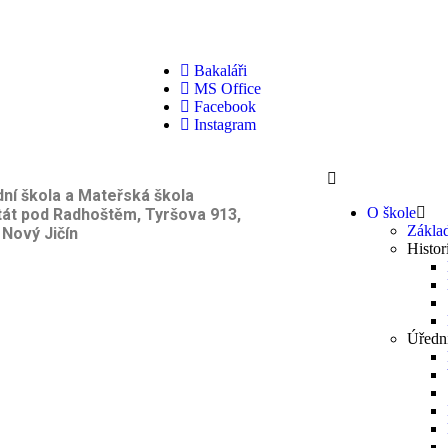
Bakaláři
MS Office
Facebook
Instagram
ní škola a Mateřská škola
O škole
tát pod Radhoštěm, Tyršova 913,
Základ
 Nový Jičín
Histor
Úředn