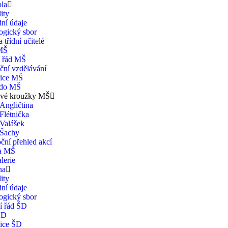
ola
ity
ní údaje
ogický sbor
 třídní učitelé
MŠ
í řád MŠ
ční vzdělávání
ice MŠ
 do MŠ
vé kroužky MŠ
Angličtina
Flétnička
Valášek
Šachy
ční přehled akcí
na MŠ
lerie
na
ity
ní údaje
ogický sbor
í řád ŠD
ŠD
ice ŠD