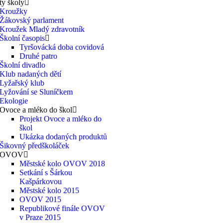
ty školy
Kroužky
Žákovský parlament
Kroužek Mladý zdravotník
Školní časopis
Tyršovácká doba covidová
Druhé patro
Školní divadlo
Klub nadaných dětí
Lyžařský klub
Lyžování se Sluníčkem
Ekologie
Ovoce a mléko do škol
Projekt Ovoce a mléko do
škol
Ukázka dodaných produktů
Šikovný předškoláček
OVOV
Městské kolo OVOV 2018
Setkání s Šárkou
Kašpárkovou
Městské kolo 2015
OVOV 2015
Republikové finále OVOV
v Praze 2015