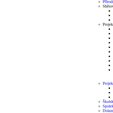
Přírod
Sběro
Projek
Projek
Školsk
Spole
Dotaz