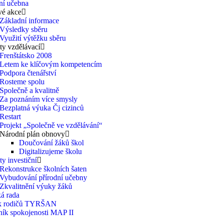
ní učebna
vé akce
Základní informace
Výsledky sběru
Využití výtěžku sběru
ty vzdělávací
Frenštátsko 2008
Letem ke klíčovým kompetencím
Podpora čtenářství
Rosteme spolu
Společně a kvalitně
Za poznáním více smysly
Bezplatná výuka Čj cizinců
Restart
Projekt „Společně ve vzdělávání“
Národní plán obnovy
Doučování žáků škol
Digitalizujeme školu
ty investiční
Rekonstrukce školních šaten
Vybudování přírodní učebny
Zkvalitnění výuky žáků
á rada
k rodičů TYRŠAN
ník spokojenosti MAP II