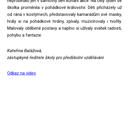
neprobíhalo jen v samotný den konání akce. Na celý týden se
školka proměnila v pohádkové království. Děti přicházely už
od rána v kostýmech, představovaly kamarádům své masky,
hrály si na pohádkové hrdiny, zpívaly, muzicírovaly i tvořily.
Malovaly oblíbené postavy a naplno si užívaly svátek radosti,
pohybu a fantazie.
Kateřina Balážová,
zástupkyně ředitele školy pro předškolní vzdělávání
Odkaz na video