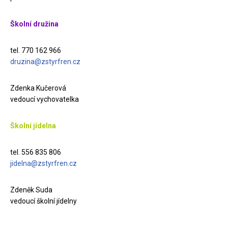
Školní družina
tel. 770 162 966
druzina@zstyrfren.cz
Zdenka Kučerová
vedoucí vychovatelka
Školní jídelna
tel. 556 835 806
jidelna@zstyrfren.cz
Zdeněk Suda
vedoucí školní jídelny