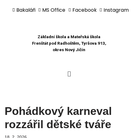
Bakaláři
MS Office
Facebook
Instagram
Přeskočit
na
obsah
Základní škola a Mateřská škola
Frenštát pod Radhoštěm, Tyršova 913,
okres Nový Jičín
Pohádkový karneval
rozzářil dětské tváře
18. 2. 2026