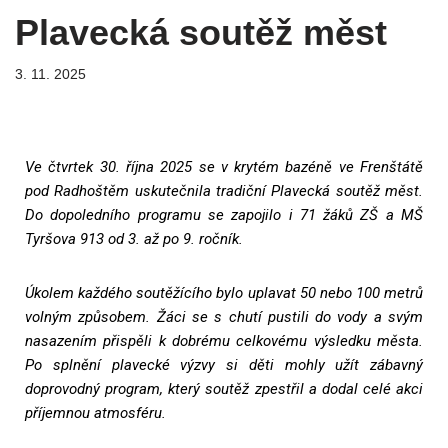
Plavecká soutěž měst
3. 11. 2025
Ve čtvrtek 30. října 2025 se v krytém bazéně ve Frenštátě
pod Radhoštěm uskutečnila tradiční Plavecká soutěž měst.
Do dopoledního programu se zapojilo i 71 žáků ZŠ a MŠ
Tyršova 913
od 3. až po 9. ročník.
Úkolem každého soutěžícího bylo uplavat 50 nebo 100 metrů
volným způsobem. Žáci se s chutí pustili do vody a svým
nasazením přispěli k dobrému celkovému výsledku města.
Po splnění plavecké výzvy si děti mohly užít zábavný
doprovodný program, který soutěž zpestřil a dodal celé akci
příjemnou atmosféru.