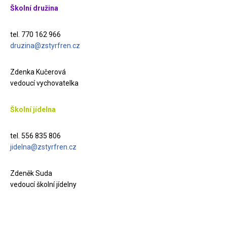
Školní družina
tel. 770 162 966
druzina@zstyrfren.cz
Zdenka Kučerová
vedoucí vychovatelka
Školní jídelna
tel. 556 835 806
jidelna@zstyrfren.cz
Zdeněk Suda
vedoucí školní jídelny