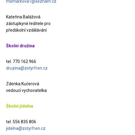
msmarkova1@seznam.cz
Kateřina Balážová
zástupkyně ředitele pro
předškolní vzdělávání
Školní družina
tel. 770 162 966
druzina@zstyrfren.cz
Zdenka Kučerová
vedoucí vychovatelka
Školní jídelna
tel. 556 835 806
jidelna@zstyrfren.cz