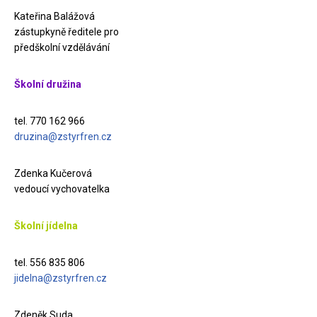
Kateřina Balážová
zástupkyně ředitele pro
předškolní vzdělávání
Školní družina
tel. 770 162 966
druzina@zstyrfren.cz
Zdenka Kučerová
vedoucí vychovatelka
Školní jídelna
tel. 556 835 806
jidelna@zstyrfren.cz
Zdeněk Suda