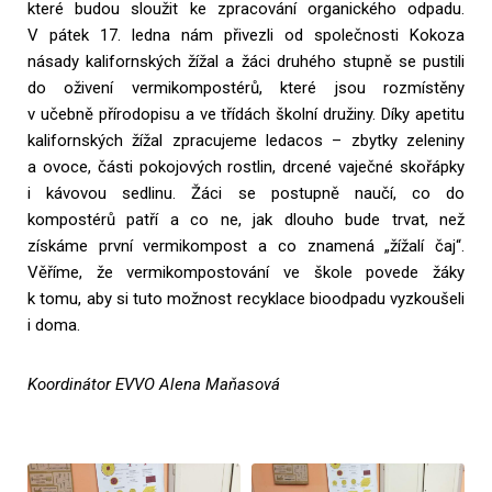
které budou sloužit ke zpracování organického odpadu.
V pátek 17. ledna nám přivezli od společnosti Kokoza
násady kalifornských žížal a žáci druhého stupně se pustili
do oživení vermikompostérů, které jsou rozmístěny
v učebně přírodopisu a ve třídách školní družiny. Díky apetitu
kalifornských žížal zpracujeme ledacos – zbytky zeleniny
a ovoce, části pokojových rostlin, drcené vaječné skořápky
i kávovou sedlinu. Žáci se postupně naučí, co do
kompostérů patří a co ne, jak dlouho bude trvat, než
získáme první vermikompost a co znamená „žížalí čaj“.
Věříme, že vermikompostování ve škole povede žáky
k tomu, aby si tuto možnost recyklace bioodpadu vyzkoušeli
i doma.
Koordinátor EVVO Alena Maňasová