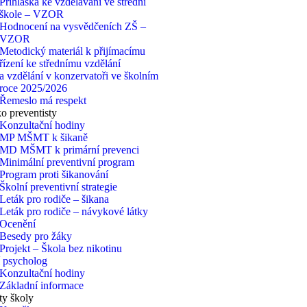
Přihláška ke vzdělávání ve střední
škole – VZOR
Hodnocení na vysvědčeních ZŠ –
VZOR
Metodický materiál k přijímacímu
řízení ke střednímu vzdělání
a vzdělání v konzervatoři ve školním
roce 2025/2026
Řemeslo má respekt
 preventisty
Konzultační hodiny
MP MŠMT k šikaně
MD MŠMT k primární prevenci
Minimální preventivní program
Program proti šikanování
Školní preventivní strategie
Leták pro rodiče – šikana
Leták pro rodiče – návykové látky
Ocenění
Besedy pro žáky
Projekt – Škola bez nikotinu
 psycholog
Konzultační hodiny
Základní informace
ty školy