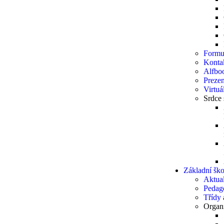
Formu
Konta
Alfbo
Prezen
Virtuá
Srdce 
Základní ško
Aktual
Pedag
Třídy a
Organi