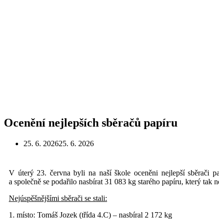
Ocenění nejlepších sběračů papíru
25. 6. 2026
25. 6. 2026
V úterý 23. června byli na naší škole oceněni nejlepší sběrači 
a společně se podařilo nasbírat 31 083 kg starého papíru, který tak n
Nejúspěšnějšími sběrači se stali:
1. místo: Tomáš Jozek (třída 4.C) – nasbíral 2 172 kg