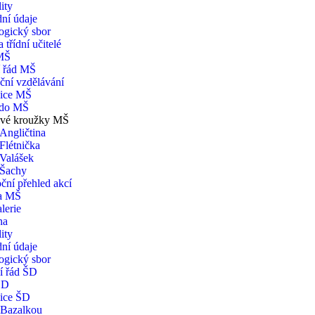
ity
ní údaje
ogický sbor
 třídní učitelé
MŠ
í řád MŠ
ční vzdělávání
ice MŠ
 do MŠ
vé kroužky MŠ
Angličtina
Flétnička
Valášek
Šachy
ční přehled akcí
na MŠ
lerie
na
ity
ní údaje
ogický sbor
í řád ŠD
ŠD
ice ŠD
 Bazalkou