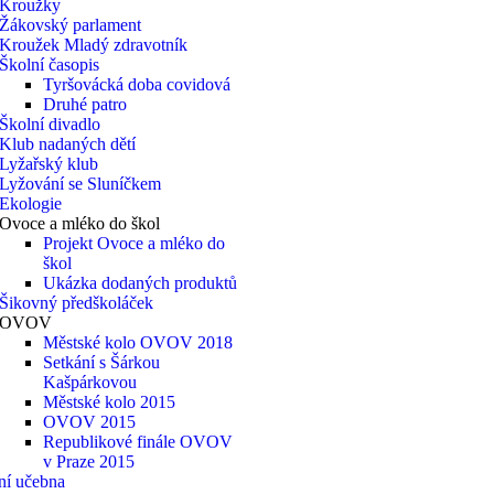
Kroužky
Žákovský parlament
Kroužek Mladý zdravotník
Školní časopis
Tyršovácká doba covidová
Druhé patro
Školní divadlo
Klub nadaných dětí
Lyžařský klub
Lyžování se Sluníčkem
Ekologie
Ovoce a mléko do škol
Projekt Ovoce a mléko do
škol
Ukázka dodaných produktů
Šikovný předškoláček
OVOV
Městské kolo OVOV 2018
Setkání s Šárkou
Kašpárkovou
Městské kolo 2015
OVOV 2015
Republikové finále OVOV
v Praze 2015
ní učebna