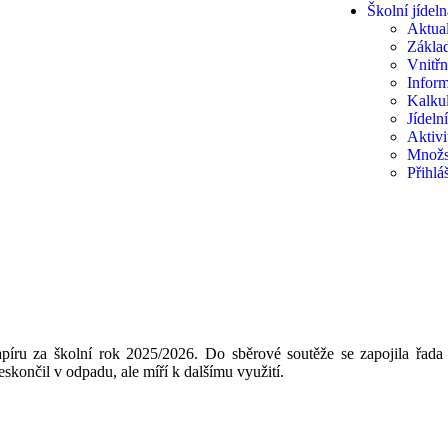
Školní jídeln
Aktual
Základ
Vnitřn
Inform
Kalkul
Jídeln
Aktivi
Množs
Přihlá
papíru za školní rok 2025/2026. Do sběrové soutěže se zapojila řada
eskončil v odpadu, ale míří k dalšímu využití.