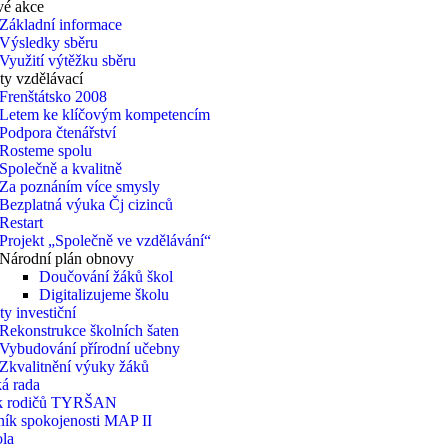
vé akce
Základní informace
Výsledky sběru
Využití výtěžku sběru
ty vzdělávací
Frenštátsko 2008
Letem ke klíčovým kompetencím
Podpora čtenářství
Rosteme spolu
Společně a kvalitně
Za poznáním více smysly
Bezplatná výuka Čj cizinců
Restart
Projekt „Společně ve vzdělávání“
Národní plán obnovy
Doučování žáků škol
Digitalizujeme školu
ty investiční
Rekonstrukce školních šaten
Vybudování přírodní učebny
Zkvalitnění výuky žáků
á rada
k rodičů TYRŠAN
ník spokojenosti MAP II
ola