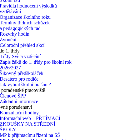
Školní řád
Pravidla hodnocení výsledků
vzdělávání
Organizace školního roku
Termíny třídních schůzek
a pedagogických rad
Rozvrhy hodin
Zvonění
Celoroční přehled akcí
do 1. třídy
Třídy Světa vzdělání
Zápis žáků do 1. třídy pro školní rok
2026/2027
Šikovný předškoláček
Desatero pro rodiče
Jak vybrat školní brašnu ?
 poradenské pracoviště
Členové ŠPP
Základní informace
vné poradenství
Konzultační hodiny
Informační web – PŘIJÍMACÍ
ZKOUŠKY NA STŘEDNÍ
ŠKOLY
MP k přijímacímu řízení na SŠ