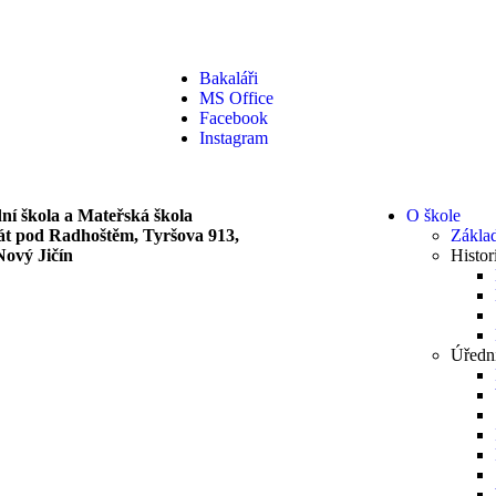
Bakaláři
MS Office
Facebook
Instagram
ní škola a Mateřská škola
O škole
át pod Radhoštěm, Tyršova 913,
Základ
Nový Jičín
Histor
Úředn