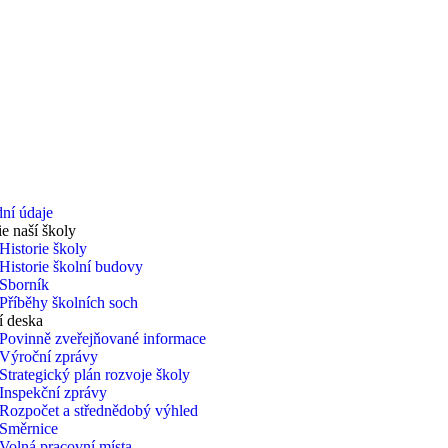
ní údaje
ie naší školy
Historie školy
Historie školní budovy
Sborník
Příběhy školních soch
í deska
Povinně zveřejňované informace
Výroční zprávy
Strategický plán rozvoje školy
Inspekční zprávy
Rozpočet a střednědobý výhled
Směrnice
Volná pracovní místa