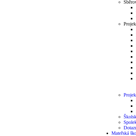
Sběro
Projek
Projek
Školsk
Spole
Dotaz
Mateřská šk