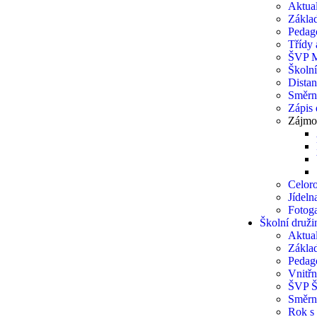
Aktual
Základ
Pedag
Třídy a
ŠVP 
Školn
Distan
Směrn
Zápis
Zájmo
Celoro
Jídel
Fotoga
Školní druži
Aktual
Základ
Pedag
Vnitřn
ŠVP 
Směrn
Rok s