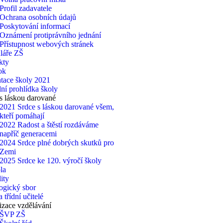
Profil zadavatele
Ochrana osobních údajů
Poskytování informací
Oznámení protiprávního jednání
Přístupnost webových stránek
láře ZŠ
kty
ok
tace školy 2021
lní prohlídka školy
s láskou darované
2021 Srdce s láskou darované všem,
kteří pomáhají
2022 Radost a štěstí rozdáváme
napříč generacemi
2024 Srdce plné dobrých skutků pro
Zemi
2025 Srdce ke 120. výročí školy
la
ity
ogický sbor
 třídní učitelé
zace vzdělávání
ŠVP ZŠ