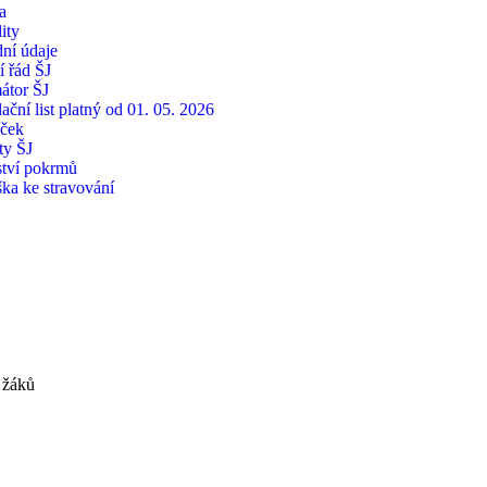
a
ity
ní údaje
í řád ŠJ
átor ŠJ
ační list platný od 01. 05. 2026
íček
ty ŠJ
tví pokrmů
ška ke stravování
 žáků