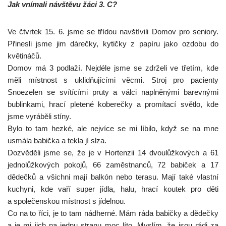
Jak vnímali návštěvu žáci 3. C?
Ve čtvrtek 15. 6. jsme se třídou navštívili Domov pro seniory.
Přinesli jsme jim dárečky, kytičky z papíru jako ozdobu do
květináčů.
Domov má 3 podlaží. Nejdéle jsme se zdrželi ve třetím, kde
měli místnost s uklidňujícími věcmi. Stroj pro pacienty
Snoezelen se svítícími pruty a válci naplněnými barevnými
bublinkami, hrací pletené koberečky a promítací světlo, kde
jsme vyráběli stíny.
Bylo to tam hezké, ale nejvíce se mi líbilo, když se na mne
usmála babička a tekla jí slza.
Dozvěděli jsme se, že je v Hortenzii 14 dvoulůžkových a 61
jednolůžkových pokojů, 66 zaměstnanců, 72 babiček a 17
dědečků a všichni mají balkón nebo terasu. Mají také vlastní
kuchyni, kde vaří super jídla, halu, hrací koutek pro děti
a společenskou místnost s jídelnou.
Co na to říci, je to tam nádherné. Mám ráda babičky a dědečky
a je mi jich na jednu stranu moc líto. Myslím, že jsou rádi za