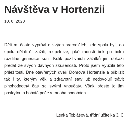
Návštěva v Hortenzii
10. 8. 2023
Děti mi často vypráví o svých prarodičích, kde spolu byli, co
spolu dělali či zažili, respektive, jaké radosti bok po boku
rozdílné generace sdílí. Kolik pozitivních zážitků jim dokáží
předat ze svých dávných zkušeností. Proto jsem využila této
příležitosti, Dne otevřených dveří Domova Hortenzie a přiblížit
tak i ty, kterým věk a zdravotní stav už nedovolují trávit
plnohodnotný čas se svými vnoučaty. Však přesto je jim
poskytnuta bohatá peče v mnoha podobách.
Lenka Tobiášová, třídní učitelka 3. C