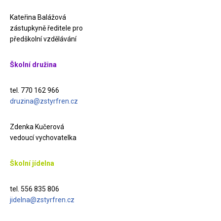
Kateřina Balážová
zástupkyně ředitele pro
předškolní vzdělávání
Školní družina
tel. 770 162 966
druzina@zstyrfren.cz
Zdenka Kučerová
vedoucí vychovatelka
Školní jídelna
tel. 556 835 806
jidelna@zstyrfren.cz