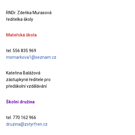
RNDr. Zdeňka Murasová
ředitelka školy
Mateřská škola
tel. 556 835 969
msmarkova1@seznam.cz
Kateřina Balážová
zástupkyně ředitele pro
předškolní vzdělávání
Školní družina
tel. 770 162 966
druzina@zstyrfren.cz