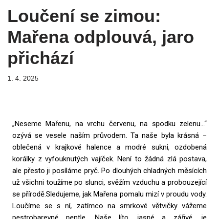
Loučení se zimou:
Mařena odplouvá, jaro
přichází
1. 4. 2025
„Neseme Mařenu, na vrchu červenu, na spodku zelenu…“
ozývá se vesele naším průvodem. Ta naše byla krásná –
oblečená v krajkové halence a modré sukni, ozdobená
korálky z vyfouknutých vajíček. Není to žádná zlá postava,
ale přesto ji posíláme pryč. Po dlouhých chladných měsících
už všichni toužíme po slunci, svěžím vzduchu a probouzející
se přírodě.Sledujeme, jak Mařena pomalu mizí v proudu vody.
Loučíme se s ní, zatímco na smrkové větvičky vážeme
pestrobarevné pentle. Naše líto, jasné a zářivé, je