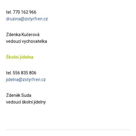
tel. 770 162 966
druzina@zstyrfren.cz
Zdenka Kučerová
vedoucí vychovatelka
Školní jídelna
tel. 556 835 806
jidelna@zstyrfren.cz
Zdeněk Suda
vedoucí školní jídelny