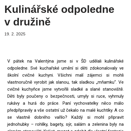
Kulinářské odpoledne
v družině
19. 2. 2025
V pátek na Valentýna jsme si v ŠD udělali kulinářské
odpoledne. Své kuchařské umění si děti zdokonalovaly ve
školní cvičné kuchyni. Všichni malí zájemci si mohli
vlastnoručně vyrobit jak slanou, tak sladkou „mňamku“. Ve
cvičné kuchyňce jsme vytvořili sladké a slané stanoviště.
Děti byly poučeny o bezpečnosti, umyly si ruce, vyhrnuly
rukávy a hurá do práce. Paní vychovatelky něco málo
předpřipravily a vše ostatní už čekalo na malé kuchtíky. A co
se vlastně dobrého vařilo? Každý si mohl připravit
jednohubky – rohlíky, bagety, sýr, salám a zelenina byly na