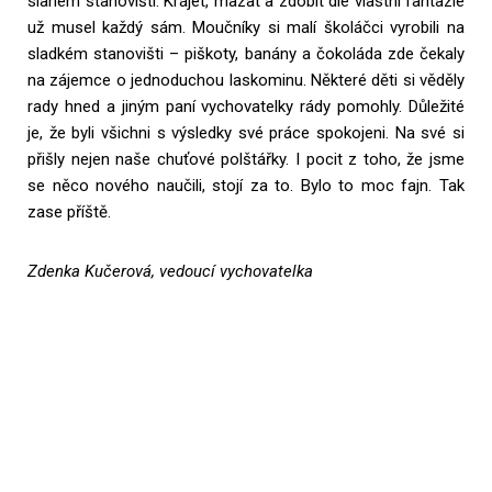
slaném stanovišti. Krájet, mazat a zdobit dle vlastní fantazie
už musel každý sám. Moučníky si malí školáčci vyrobili na
sladkém stanovišti – piškoty, banány a čokoláda zde čekaly
na zájemce o jednoduchou laskominu. Některé děti si věděly
rady hned a jiným paní vychovatelky rády pomohly. Důležité
je, že byli všichni s výsledky své práce spokojeni. Na své si
přišly nejen naše chuťové polštářky. I pocit z toho, že jsme
se něco nového naučili, stojí za to. Bylo to moc fajn. Tak
zase příště.
Zdenka Kučerová, vedoucí vychovatelka