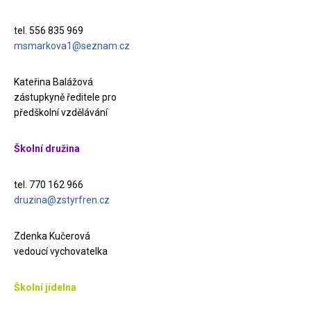
tel. 556 835 969
msmarkova1@seznam.cz
Kateřina Balážová
zástupkyně ředitele pro
předškolní vzdělávání
Školní družina
tel. 770 162 966
druzina@zstyrfren.cz
Zdenka Kučerová
vedoucí vychovatelka
Školní jídelna