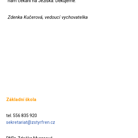
nám čekání na Ježíška. Děkujeme.
Zdenka Kučerová, vedoucí vychovatelka
Základní škola
tel. 556 835 920
sekretariat@zstyrfren.cz