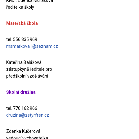
RNDr. Zdeňka Murasová
ředitelka školy
Mateřská škola
tel. 556 835 969
msmarkova1@seznam.cz
Kateřina Balážová
zástupkyně ředitele pro
předškolní vzdělávání
Školní družina
tel. 770 162 966
druzina@zstyrfren.cz
Zdenka Kučerová
vedoucí vychovatelka