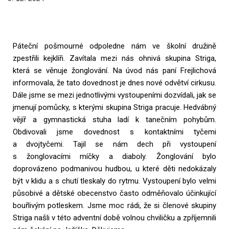
Páteční pošmourné odpoledne nám ve školní družině
zpestřili kejklíři. Zavítala mezi nás ohnivá skupina Striga,
která se věnuje žonglování. Na úvod nás paní Frejlichová
informovala, že tato dovednost je dnes nové odvětví cirkusu.
Dále jsme se mezi jednotlivými vystoupeními dozvídali, jak se
jmenují pomůcky, s kterými skupina Striga pracuje. Hedvábný
vějíř a gymnastická stuha ladí k tanečním pohybům.
Obdivovali jsme dovednost s kontaktními tyčemi
a dvojtyčemi. Tajil se nám dech při vystoupení
s žonglovacími míčky a diaboly. Žonglování bylo
doprovázeno podmanivou hudbou, u které děti nedokázaly
být v klidu a s chutí tleskaly do rytmu. Vystoupení bylo velmi
působivé a dětské obecenstvo často odměňovalo účinkující
bouřlivým potleskem. Jsme moc rádi, že si členové skupiny
Striga našli v této adventní době volnou chviličku a zpříjemnili