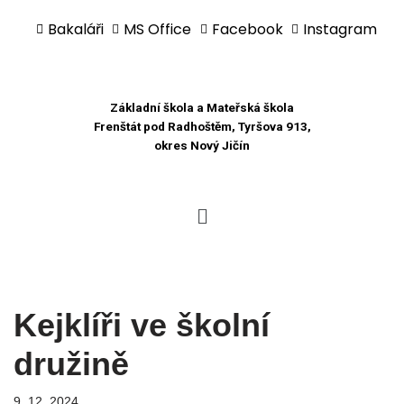
Bakaláři
MS Office
Facebook
Instagram
Přeskočit
na
obsah
Základní škola a Mateřská škola
Frenštát pod Radhoštěm, Tyršova 913,
okres Nový Jičín
Kejklíři ve školní
družině
9. 12. 2024