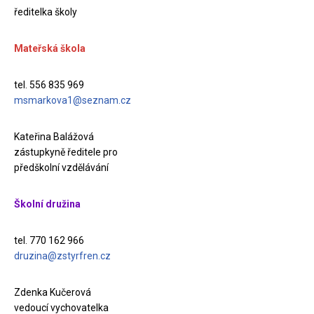
ředitelka školy
Mateřská škola
tel. 556 835 969
msmarkova1@seznam.cz
Kateřina Balážová
zástupkyně ředitele pro
předškolní vzdělávání
Školní družina
tel. 770 162 966
druzina@zstyrfren.cz
Zdenka Kučerová
vedoucí vychovatelka