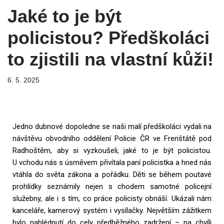
Jaké to je být
policistou? Předškoláci
to zjistili na vlastní kůži!
6. 5. 2025
Jedno dubnové dopoledne se naši malí předškoláci vydali na
návštěvu obvodního oddělení Policie ČR ve Frenštátě pod
Radhoštěm, aby si vyzkoušeli, jaké to je být policistou.
U vchodu nás s úsměvem přivítala paní policistka a hned nás
vtáhla do světa zákona a pořádku. Děti se během poutavé
prohlídky seznámily nejen s chodem samotné policejní
služebny, ale i s tím, co práce policisty obnáší. Ukázali nám
kanceláře, kamerový systém i vysílačky. Největším zážitkem
bylo nahlédnutí do cely předběžného zadržení – na chvíli