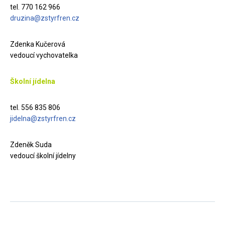
tel. 770 162 966
druzina@zstyrfren.cz
Zdenka Kučerová
vedoucí vychovatelka
Školní jídelna
tel. 556 835 806
jidelna@zstyrfren.cz
Zdeněk Suda
vedoucí školní jídelny