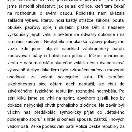
jsme si mohli představit, jak se asi cítí lidé, kteří tam čekají
na rozhodnutí o svém osudu. Policistka nám ukázala
základní výbavu, kterou nosí každý strážce zákona: pouta,
obušek, pepřový sprej i služební pistoli. Děti si nadšeně
vyzkoušely jejich váhu a některé se odvážily dokonce i na
simulaci zadržení. Nechyběla ani ukázka výbavy policejního
vozu, kde jsme objevili například záchranářský batoh,
zastavovací pásy či balistickou přilbu a těžkou ochrannou
vestu – naši malí siláci skutečně zvládli nést i dvacetikilové
vybavení! Velkým lákadlem bylo i zkoušení sirény a možnost
usednout za volant policejního auta. Při zkoušce
alkoholtesteru sice dětem dech nestačil, ale chuť do
závěrečného fyzického testu jim rozhodně nechyběla. Po
sérii kliků jsme se vrhli na sprint, abychom zjistili, kdo by
dokázal nejrychleji chytit prchajícího zločince. Na závěr byli
všichni naši předškoláci symbolicky přijati do „dětského
policejního sboru“ a hrdě si odnesli spoustu zážitků i nových
vědomostí. Velké poděkování patří Policii České republiky za