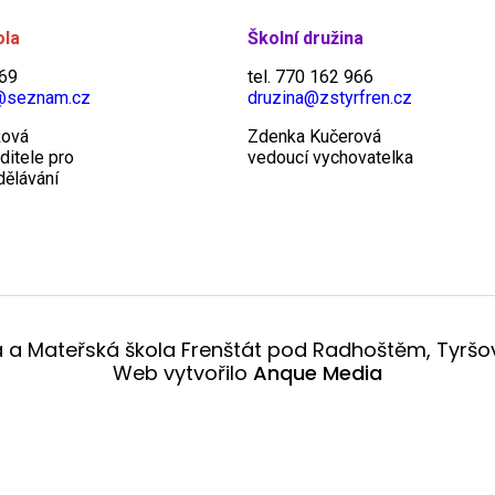
ola
Školní družina
969
tel. 770 162 966
@seznam.cz
druzina@zstyrfren.cz
žová
Zdenka Kučerová
ditele pro
vedoucí vychovatelka
dělávání
a a Mateřská škola Frenštát pod Radhoštěm, Tyršov
Web vytvořilo
Anque Media