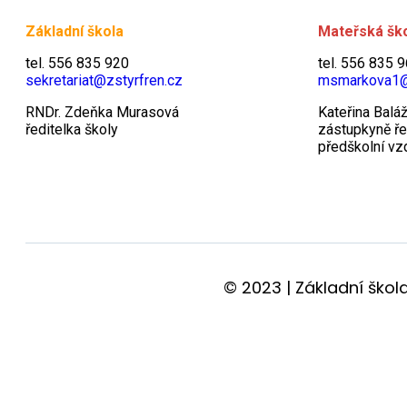
Základní škola
Mateřská šk
tel. 556 835 920
tel. 556 835 
sekretariat@zstyrfren.cz
msmarkova1
RNDr. Zdeňka Murasová
Kateřina Balá
ředitelka školy
zástupkyně ře
předškolní vz
© 2023 | Základní škol