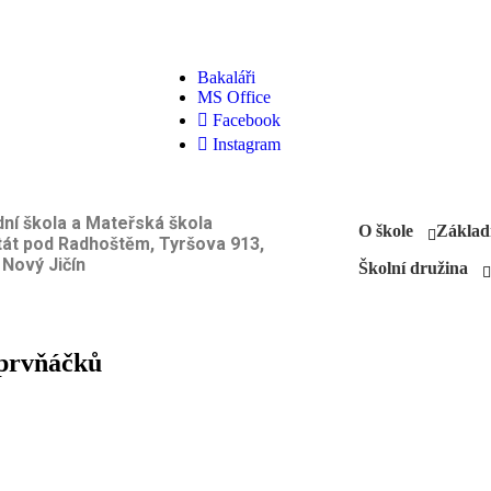
Bakaláři
MS Office
Facebook
Instagram
ní škola a Mateřská škola
O škole
Základ
tát pod Radhoštěm, Tyršova 913,
 Nový Jičín
Školní družina
 prvňáčků