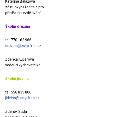
Kateřina Balážová
zástupkyně ředitele pro
předškolní vzdělávání
Školní družina
tel. 770 162 966
druzina@zstyrfren.cz
Zdenka Kučerová
vedoucí vychovatelka
Školní jídelna
tel. 556 835 806
jidelna@zstyrfren.cz
Zdeněk Suda