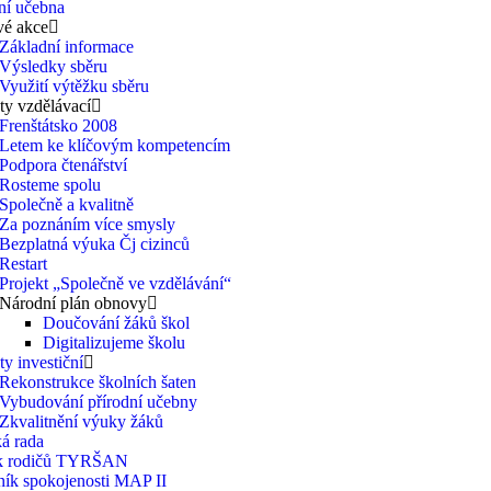
ní učebna
vé akce
Základní informace
Výsledky sběru
Využití výtěžku sběru
ty vzdělávací
Frenštátsko 2008
Letem ke klíčovým kompetencím
Podpora čtenářství
Rosteme spolu
Společně a kvalitně
Za poznáním více smysly
Bezplatná výuka Čj cizinců
Restart
Projekt „Společně ve vzdělávání“
Národní plán obnovy
Doučování žáků škol
Digitalizujeme školu
ty investiční
Rekonstrukce školních šaten
Vybudování přírodní učebny
Zkvalitnění výuky žáků
á rada
k rodičů TYRŠAN
ník spokojenosti MAP II