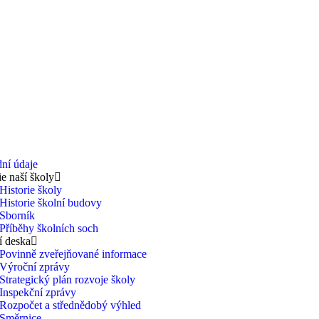
ní údaje
ie naší školy
Historie školy
Historie školní budovy
Sborník
Příběhy školních soch
í deska
Povinně zveřejňované informace
Výroční zprávy
Strategický plán rozvoje školy
Inspekční zprávy
Rozpočet a střednědobý výhled
Směrnice