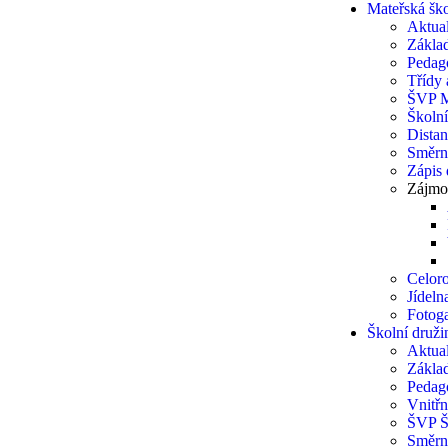
Mateřská šk
Aktual
Základ
Pedag
Třídy a
ŠVP 
Školn
Distan
Směrn
Zápis
Zájmo
Celoro
Jídel
Fotoga
Školní druži
Aktual
Základ
Pedag
Vnitřn
ŠVP 
Směrn