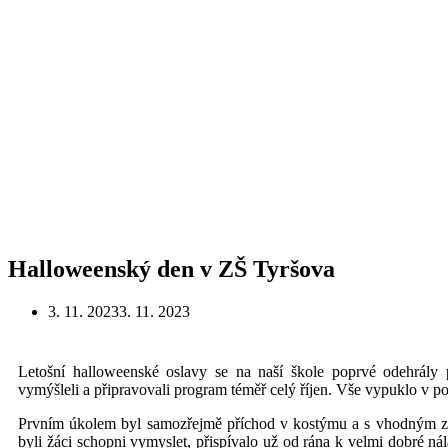
Halloweenský den v ZŠ Tyršova
3. 11. 2023
3. 11. 2023
Letošní halloweenské oslavy se na naší škole poprvé odehrály
vymýšleli a připravovali program téměř celý říjen. Vše vypuklo v pon
Prvním úkolem byl samozřejmě příchod v kostýmu a s vhodným zav
byli žáci schopni vymyslet, přispívalo už od rána k velmi dobré n