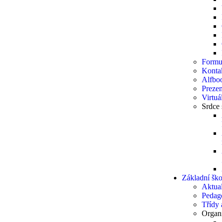
Formu
Konta
Alfbo
Prezen
Virtuá
Srdce 
Základní ško
Aktual
Pedag
Třídy a
Organi