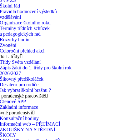
ŠVP ZŠ
Školní řád
Pravidla hodnocení výsledků
vzdělávání
Organizace školního roku
Termíny třídních schůzek
a pedagogických rad
Rozvrhy hodin
Zvonění
Celoroční přehled akcí
do 1. třídy
Třídy Světa vzdělání
Zápis žáků do 1. třídy pro školní rok
2026/2027
Šikovný předškoláček
Desatero pro rodiče
Jak vybrat školní brašnu ?
 poradenské pracoviště
Členové ŠPP
Základní informace
vné poradenství
Konzultační hodiny
Informační web – PŘIJÍMACÍ
ZKOUŠKY NA STŘEDNÍ
ŠKOLY