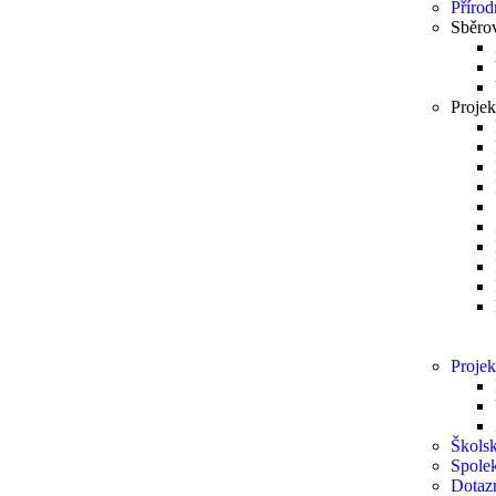
Přírod
Sběro
Projek
Projek
Školsk
Spole
Dotaz