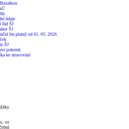
 Bazalkou
a
ity
ní údaje
í řád ŠJ
átor ŠJ
ační list platný od 01. 05. 2026
íček
ty ŠJ
tví pokrmů
ška ke stravování
užáky
o, co
čební