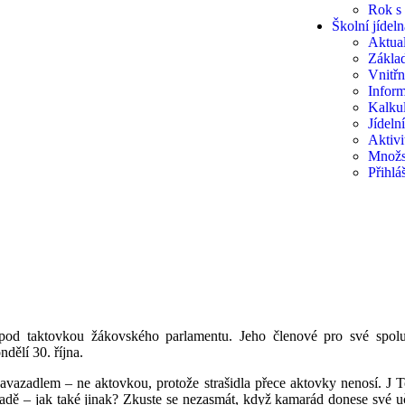
Rok s
Školní jídeln
Aktual
Základ
Vnitřn
Inform
Kalkul
Jídeln
Aktivi
Množs
Přihlá
 pod taktovkou žákovského parlamentu. Jeho členové pro své spol
dělí 30. října.
azadlem – ne aktovkou, protože strašidla přece aktovky nenosí. J T
áladě – jak také jinak? Zkuste se nezasmát, když kamarád donese své u