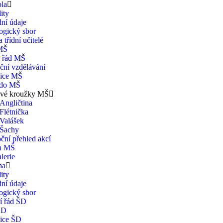
ola
ity
ní údaje
ogický sbor
 třídní učitelé
MŠ
í řád MŠ
ční vzdělávání
ice MŠ
 do MŠ
vé kroužky MŠ
Angličtina
Flétnička
Valášek
Šachy
ční přehled akcí
na MŠ
lerie
na
ity
ní údaje
ogický sbor
í řád ŠD
ŠD
ice ŠD