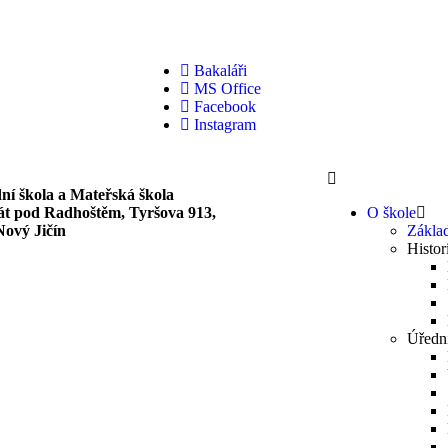
Bakaláři
MS Office
Facebook
Instagram
ní škola a Mateřská škola
át pod Radhoštěm, Tyršova 913,
O škole
Nový Jičín
Základ
Histor
Úředn