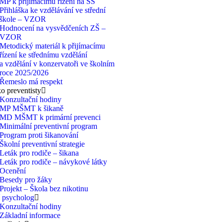
MP k přijímacímu řízení na SŠ
Přihláška ke vzdělávání ve střední
škole – VZOR
Hodnocení na vysvědčeních ZŠ –
VZOR
Metodický materiál k přijímacímu
řízení ke střednímu vzdělání
a vzdělání v konzervatoři ve školním
roce 2025/2026
Řemeslo má respekt
 preventisty
Konzultační hodiny
MP MŠMT k šikaně
MD MŠMT k primární prevenci
Minimální preventivní program
Program proti šikanování
Školní preventivní strategie
Leták pro rodiče – šikana
Leták pro rodiče – návykové látky
Ocenění
Besedy pro žáky
Projekt – Škola bez nikotinu
 psycholog
Konzultační hodiny
Základní informace