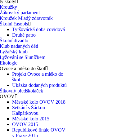
ty školy
Kroužky
Žákovský parlament
Kroužek Mladý zdravotník
Školní časopis
Tyršovácká doba covidová
Druhé patro
Školní divadlo
Klub nadaných dětí
Lyžařský klub
Lyžování se Sluníčkem
Ekologie
Ovoce a mléko do škol
Projekt Ovoce a mléko do
škol
Ukázka dodaných produktů
Šikovný předškoláček
OVOV
Městské kolo OVOV 2018
Setkání s Šárkou
Kašpárkovou
Městské kolo 2015
OVOV 2015
Republikové finále OVOV
v Praze 2015