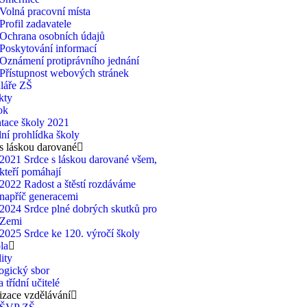
Volná pracovní místa
Profil zadavatele
Ochrana osobních údajů
Poskytování informací
Oznámení protiprávního jednání
Přístupnost webových stránek
láře ZŠ
kty
ok
tace školy 2021
lní prohlídka školy
s láskou darované
2021 Srdce s láskou darované všem,
kteří pomáhají
2022 Radost a štěstí rozdáváme
napříč generacemi
2024 Srdce plné dobrých skutků pro
Zemi
2025 Srdce ke 120. výročí školy
la
ity
ogický sbor
 třídní učitelé
zace vzdělávání