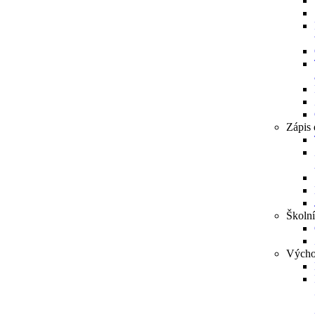
Zápis 
Školní
Výcho