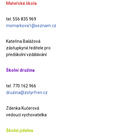
Mateřská škola
tel. 556 835 969
msmarkova1@seznam.cz
Kateřina Balážová
zástupkyně ředitele pro
předškolní vzdělávání
Školní družina
tel. 770 162 966
druzina@zstyrfren.cz
Zdenka Kučerová
vedoucí vychovatelka
Školní jídelna