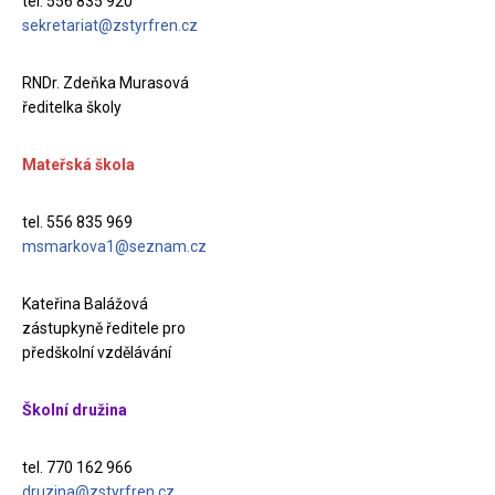
tel. 556 835 920
sekretariat@zstyrfren.cz
RNDr. Zdeňka Murasová
ředitelka školy
Mateřská škola
tel. 556 835 969
msmarkova1@seznam.cz
Kateřina Balážová
zástupkyně ředitele pro
předškolní vzdělávání
Školní družina
tel. 770 162 966
druzina@zstyrfren.cz