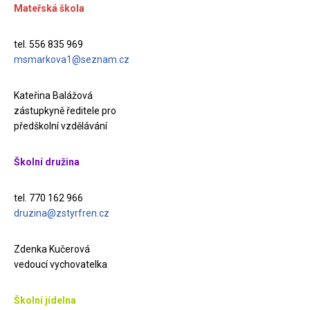
Mateřská škola
tel. 556 835 969
msmarkova1@seznam.cz
Kateřina Balážová
zástupkyně ředitele pro
předškolní vzdělávání
Školní družina
tel. 770 162 966
druzina@zstyrfren.cz
Zdenka Kučerová
vedoucí vychovatelka
Školní jídelna