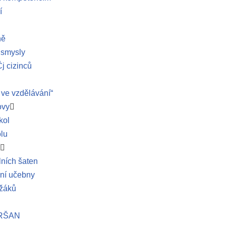
í
ně
 smysly
j cizinců
 ve vzdělávání“
ovy
kol
olu
ních šaten
dní učebny
 žáků
YRŠAN