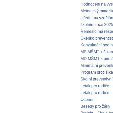
Hodnocení na vy
Metodický materiál
střednímu vzdělání
školním roce 202
Řemeslo má resp
Okénko preventist
Konzultační hodin
MP MŠMT k šika
MD MŠMT k primár
Minimální prevent
Program proti šik
Školní preventivní
Leták pro rodiče –
Leták pro rodiče –
Ocenění
Besedy pro žáky