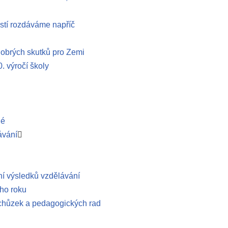
stí rozdáváme napříč
obrých skutků pro Zemi
. výročí školy
lé
ávání
í výsledků vzdělávání
ho roku
schůzek a pedagogických rad