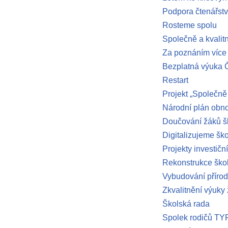
Podpora čtenářstv
Rosteme spolu
Společně a kvalit
Za poznáním více
Bezplatná výuka Č
Restart
Projekt „Společně
Národní plán obn
Doučování žáků š
Digitalizujeme šk
Projekty investiční
Rekonstrukce škol
Vybudování příro
Zkvalitnění výuky
Školská rada
Spolek rodičů T