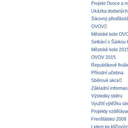
Projekt Ovoce a m
Ukázka dodaných 
Šikovný předškol
OVOV
Městské kolo OV
Setkání s Šárkou
Městské kolo 201
OVOV 2015
Republikové finá
Přírodní učebna
Sběrové akce
Základní informac
Výsledky sběru
Využití výtěžku sb
Projekty vzděláva
Frenštátsko 2008
Letem ke klíčový