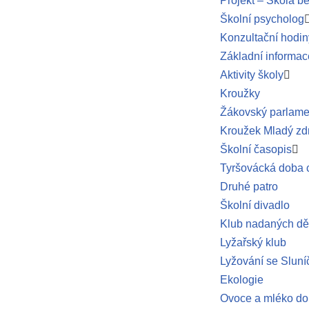
Projekt – Škola be
Školní psycholog
Konzultační hodin
Základní informac
Aktivity školy
Kroužky
Žákovský parlame
Kroužek Mladý zd
Školní časopis
Tyršovácká doba 
Druhé patro
Školní divadlo
Klub nadaných dě
Lyžařský klub
Lyžování se Slun
Ekologie
Ovoce a mléko do