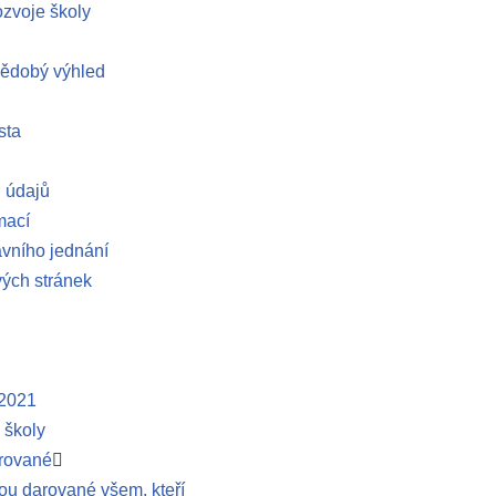
ozvoje školy
nědobý výhled
sta
 údajů
mací
vního jednání
ých stránek
 2021
 školy
arované
ou darované všem, kteří