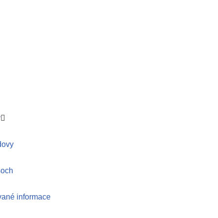
y
dovy
soch
vané informace