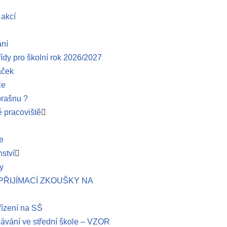
 akcí
ání
řídy pro školní rok 2026/2027
áček
če
brašnu ?
 pracoviště
e
ství
y
– PŘIJÍMACÍ ZKOUŠKY NA
řízení na SŠ
lávání ve střední škole – VZOR