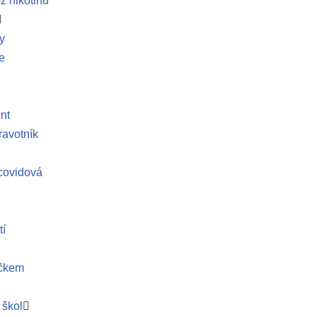
z nikotinu
y
e
nt
ravotník
covidová
tí
íčkem
 škol