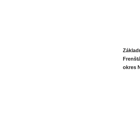
Přeskočit
na
obsah
Základn
Frenšt
okres 