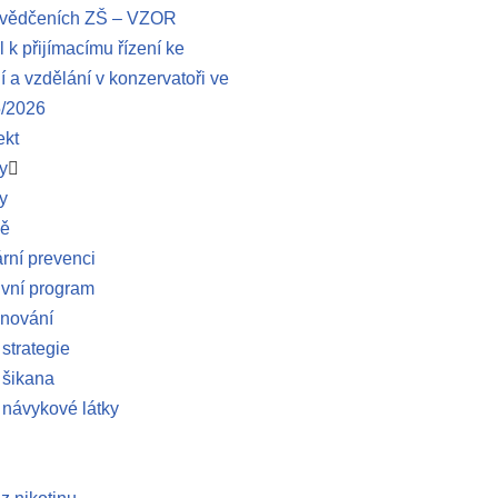
svědčeních ZŠ – VZOR
 k přijímacímu řízení ke
 a vzdělání v konzervatoři ve
5/2026
ekt
y
y
ně
ní prevenci
ivní program
anování
 strategie
 šikana
 návykové látky