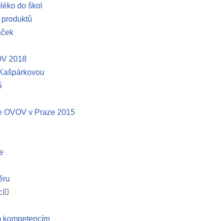
léko do škol
produktů
áček
OV 2018
 Kašpárkovou
5
le OVOV v Praze 2015
e
ěru
cí
m kompetencím