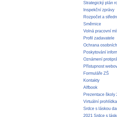
Strategický plán r
Inspekční zprávy
Rozpočet a střed
Směrnice
Volná pracovní mí
Profil zadavatele
Ochrana osobních
Poskytování infor
Oznámení protiprá
Přístupnost webov
Formuláře ZŠ
Kontakty
Alfbook
Prezentace školy
Virtuální prohlídka
Srdce s láskou d
2021 Srdce s lásk