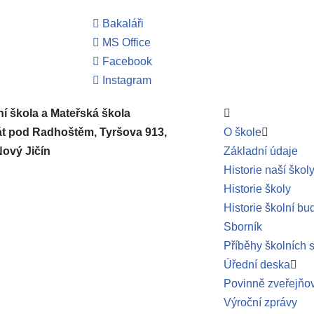
Bakaláři
MS Office
Facebook
Instagram
í škola a Mateřská škola
át pod Radhoštěm, Tyršova 913,
O škole
Nový Jičín
Základní údaje
Historie naší škol
Historie školy
Historie školní bu
Sborník
Příběhy školních 
Úřední deska
Povinně zveřejňo
Výroční zprávy